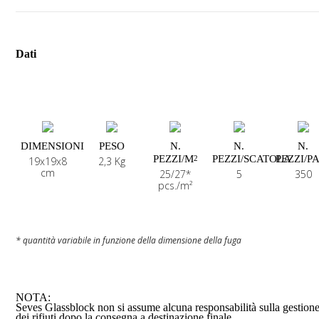
intravedere gli ambienti circostanti.
Dati
DIMENSIONI
PESO
N.
N.
N.
PEZZI/M
PEZZI/SCATOLA
PEZZI/P
2
19x19x8
2,3 Kg
cm
25/27*
5
350
pcs./m²
* quantità variabile in funzione della dimensione della fuga
NOTA:
Seves Glassblock non si assume alcuna responsabilità sulla gestion
dei rifiuti dopo la consegna a destinazione finale.