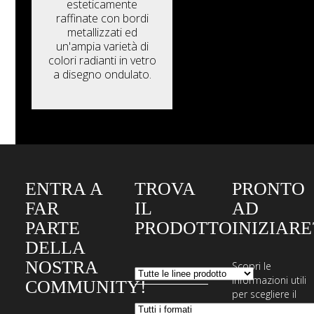
esteticamente
raffinate con bordi
metallizzati ed
un'ampia varietà di
colori radianti in vetro
a disegno ondulato.
ENTRA A
TROVA
PRONTO
FAR
IL
AD
PARTE
PRODOTTO
INIZIARE
DELLA
NOSTRA
Scopri le
informazioni utili
COMMUNITY!
per scegliere il
sistema di posa