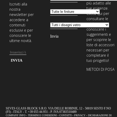
più adatto alle
Iscriviti alla
tue esigenze.
nostra
Clicca qui per
newsletter per
consultare le
accedere a
guide,
contenuti
conoscere i
esclusivi e per
suggerimenti e
conoscere le
per scoprire le
ultime novità.
liste di accessori
necessari per
Indirizzo
completare il
email
Inserisci
tuo progetto!
il
METODI DI POSA
tuo
indirizzo
email
per
iscriverti
alla
SEVES GLASS BLOCK S.R.O. VIA DELLE ROBINIE, 12 - 50019 SESTO F.NO
(FI) - ITALY - T. +39 055 44.951 - P. IVA 07383510489
nostra
-
-
-
-
COMPANY INFO
TERMINI E CONDIZIONI
CONTATTI
PRIVACY
DICHIARAZIONE DI