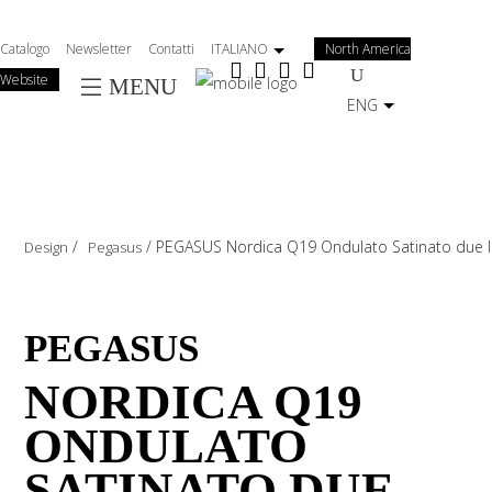
Salta
al
Catalogo
Newsletter
Contatti
ITALIANO
North America
contenuto
Website
MENU
principale
ENG
/
/
PEGASUS Nordica Q19 Ondulato Satinato due l
Design
Pegasus
PEGASUS
NORDICA Q19
ONDULATO
SATINATO DUE