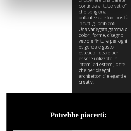
di ottenere una parete
continua a “tutto vetro”
che sprigiona
brillantezza e luminosità
in tutti gli ambienti.
Una variegata gamma di
colori, forme, disegno
vetro e finiture per ogni
esigenza e gusto
estetico. Ideale per
essere utilizzato in
interni ed esterni, oltre
che per disegni
architettonici eleganti e
creativi.
Vedi tutti i
prodotti
Potrebbe piacerti:
Esplora la
galleria