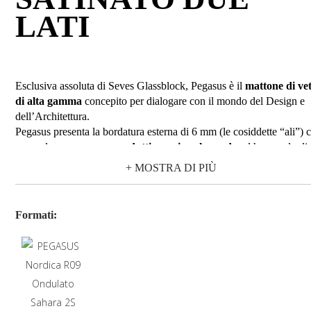
LATI
Esclusiva assoluta di Seves Glassblock, Pegasus è il
mattone di ve
di alta gamma
concepito per dialogare con il mondo del Design e
dell’Architettura.
Pegasus presenta la bordatura esterna di 6 mm (le cosiddette “ali”) 
nasce da un
processo produttivo unico al mondo
ed ha una dupli
funzione strutturale di:
+ MOSTRA DI PIÙ
ridurre la
fuga a soli 2 mm
, con l’ effetto finale di
eliminazione della percezione ottica del giunto;
ospitare in modo invisibile nell’intercapedine tra i mattoni g
Formati:
elementi portanti. Il risultato è una parete
continua “a
tutto vetro”,
che immette negli ambienti nuova luminosi
e leggerezza.
Pegasus è una collezione completa con una
gamma variegata
in
termini di colori, formati, disegni vetro e finiture per ogni esigenza 