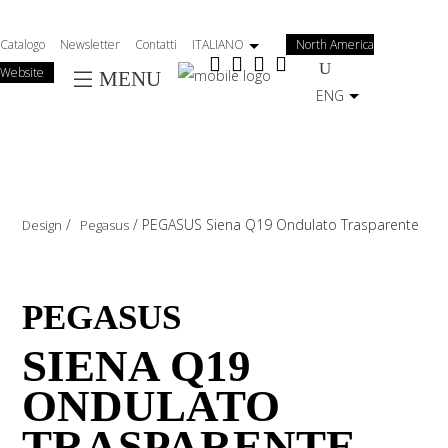
Salta
al
Catalogo
Newsletter
Contatti
ITALIANO
North America
contenuto
Website
MENU
principale
ENG
/
/
PEGASUS Siena Q19 Ondulato Trasparente
Design
Pegasus
PEGASUS
SIENA Q19
ONDULATO
TRASPARENTE