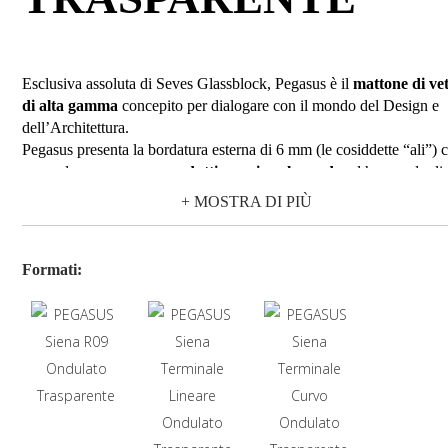
Esclusiva assoluta di Seves Glassblock, Pegasus è il
mattone di ve
di alta gamma
concepito per dialogare con il mondo del Design e
dell’Architettura.
Pegasus presenta la bordatura esterna di 6 mm (le cosiddette “ali”) 
nasce da un
processo produttivo unico al mondo
ed ha una dupli
funzione strutturale di:
+ MOSTRA DI PIÙ
ridurre la
fuga a soli 2 mm
, con l’ effetto finale di
eliminazione della percezione ottica del giunto;
ospitare in modo invisibile nell’intercapedine tra i mattoni g
Formati:
elementi portanti. Il risultato è una parete
continua “a
tutto vetro”,
che immette negli ambienti nuova luminosi
e leggerezza.
Pegasus è una collezione completa con una
gamma variegata
in
termini di colori, formati, disegni vetro e finiture per ogni esigenza 
gusto estetico.
Ideale sia per
interni che per esterni
, per chi ama arredare con