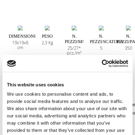
DIMENSIONI
PESO
N.
N.
N.
PEZZI/M
PEZZI/SCATOLA
PEZZI/P
2
19x19x8
2,3 Kg
cm
25/27*
5
350
pcs./m²
* quantità variabile in funzione della dimensione della fuga
This website uses cookies
We use cookies to personalise content and ads, to
NOTA:
provide social media features and to analyse our traffic.
Seves Glassblock non si assume alcuna responsabilità sulla gestion
We also share information about your use of our site with
dei rifiuti dopo la consegna a destinazione finale.
I blocchi di vetro inutilizzabili e/o i rifiuti di blocchi di vetro devon
our social media, advertising and analytics partners who
essere gestiti o riciclati in conformità alle disposizioni delle autorità
locali competenti.
may combine it with other information that you’ve
provided to them or that they’ve collected from your use