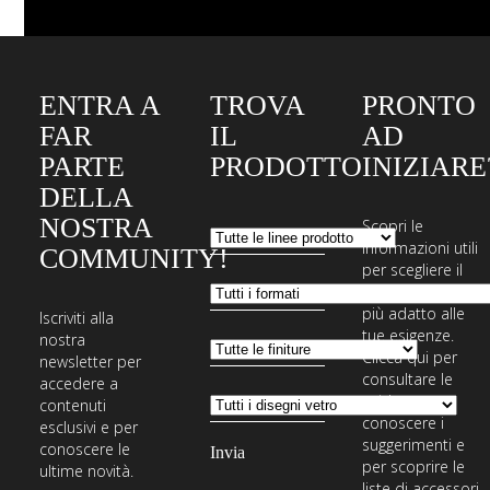
ENTRA A
TROVA
PRONTO
FAR
IL
AD
PARTE
PRODOTTO
INIZIARE
DELLA
NOSTRA
Scopri le
informazioni utili
COMMUNITY!
per scegliere il
sistema di posa
più adatto alle
Iscriviti alla
tue esigenze.
nostra
Clicca qui per
newsletter per
consultare le
accedere a
guide,
contenuti
conoscere i
esclusivi e per
suggerimenti e
conoscere le
per scoprire le
ultime novità.
liste di accessori