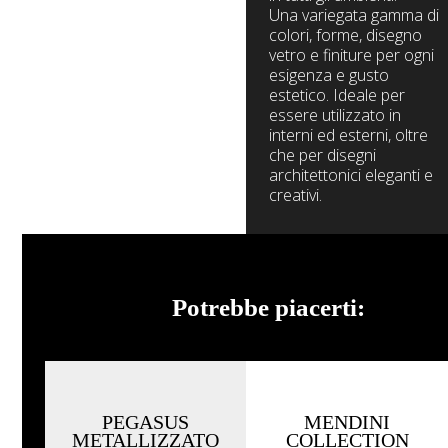
Una variegata gamma di
colori, forme, disegno
vetro e finiture per ogni
esigenza e gusto
estetico. Ideale per
essere utilizzato in
interni ed esterni, oltre
che per disegni
architettonici eleganti e
creativi.
Vedi tutti i
prodotti
Potrebbe piacerti:
Esplora la
galleria
PEGASUS
MENDINI
METALLIZZATO
COLLECTION