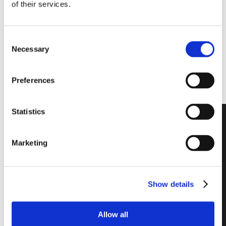
of their services.
Per maggiori informazioni,
CONTATTACI
Consent
Necessary
Selection
Preferences
Statistics
Marketing
Con un
disegno in
Show details
vetro liscio e
ondulato,
Allow all