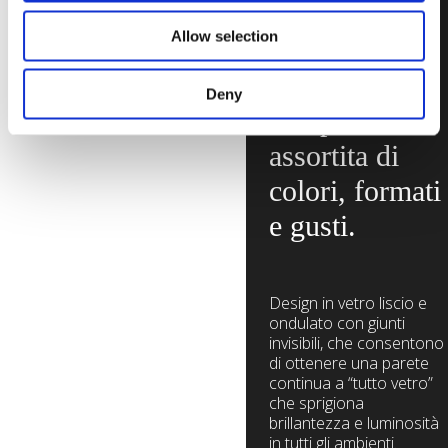
Pegasus
Allow selection
presenta una
gamma
Deny
completa e
assortita di
colori, formati
e gusti.
Design in vetro liscio e
ondulato con giunti
invisibili, che consentono
di ottenere una parete
continua a “tutto vetro”
che sprigiona
brillantezza e luminosità
in tutti gli ambienti.