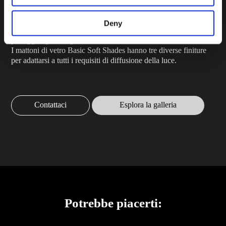
Una selezione di 6 delicate tinte di colore: Azur, Rosa, Verde,
Deny
Grigio, Marrone e Turchese in un disegno ondulato, progettato
per aggiungere eleganza e delicati effetti di luce.
I mattoni di vetro Basic Soft Shades hanno tre diverse finiture
per adattarsi a tutti i requisiti di diffusione della luce.
Contattaci
Esplora la galleria
Potrebbe piacerti: