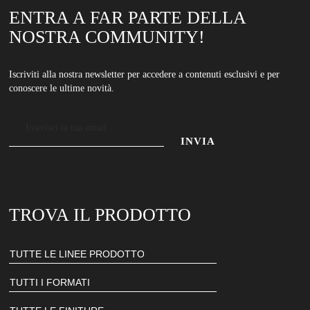
ENTRA A FAR PARTE DELLA
NOSTRA COMMUNITY!
Iscriviti alla nostra newsletter per accedere a contenuti esclusivi e per
conoscere le ultime novità.
Indirizzo
email
Inserisci
il
tuo
TROVA IL PRODOTTO
indirizzo
email
per
iscriverti
alla