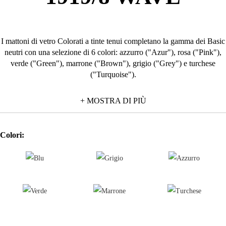
I mattoni di vetro Colorati a tinte tenui completano la gamma dei Basic
neutri con una selezione di 6 colori: azzurro ("Azur"), rosa ("Pink"),
verde ("Green"), marrone ("Brown"), grigio ("Grey") e turchese
("Turquoise").
Disponibili nel modulo standard quadrato e disegno vetro ondulato
+ MOSTRA DI PIÙ
"W" sono realizzati in tre diverse finiture (trasparente, sabbiato su un
lato o su due lati), per adattarsi a tutte le esigenze di passaggio della
luce.
Colori:
I Basic Colorati, conformi ai massimi standard qualitativi Seves
Glassblock, prevedono un'installazione con una fuga minima di 1cm e
possono essere combinati con gli altri vetromattoni della linea Basic,
come i Neutri ed i Pezzi speciali.