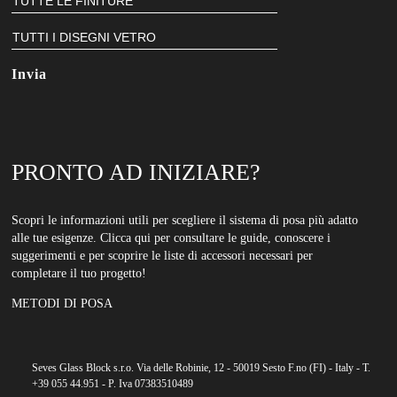
nostra
newsletter
PRONTO AD INIZIARE?
Scopri le informazioni utili per scegliere il sistema di posa più adatto
alle tue esigenze. Clicca qui per consultare le guide, conoscere i
suggerimenti e per scoprire le liste di accessori necessari per
completare il tuo progetto!
METODI DI POSA
Seves Glass Block s.r.o. Via delle Robinie, 12 - 50019 Sesto F.no (FI) - Italy - T.
+39 055 44.951 - P. Iva 07383510489