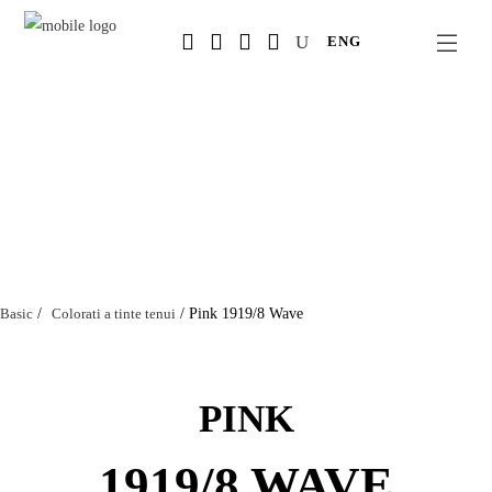
Salta
ENG
al
contenuto
principale
Basic
/
Colorati a tinte tenui
/
Pink 1919/8 Wave
PINK
1919/8 WAVE