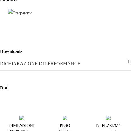
30x30cm, nasce con una speciale ed inedita sezione ottenuta mediante
l'inclinazione di 5 gradi delle 2 facce parallele del mattone, così che da
un lato lo spessore è di 5 cm. mentre dall'altro di 10.
Nasce così la possibilità, in base alla modalità di installazione prescelta,
di realizzare pareti con nuove forme e geometrie, combinando tra di
loro i lati di uguale o diverso spessore, in senso verticale o in senso
orizzontale, con il risultato finale di installazioni per sovrapposizione
dei vari moduli ad "albero", oppure a creare superfici curvilinee a
Downloads:
sviluppo orizzontale o verticale.
DICHIARAZIONE DI PERFORMANCE
Trasparente, satinato o metallizzato, Trapezoidal è ideale per
applicazioni sia di interni che di esterni, per ambienti dalla trasparenza
assoluta, soffusi e privati, o per effetti magicamente brillanti e dai
giochi di luce inediti e preziosi.
Dati
DIMENSIONI
PESO
N. PEZZI/M
2