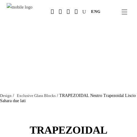
Salta
ENG
al
contenuto
principale
Design
/
Exclusive Glass Blocks
/
TRAPEZOIDAL Neutro Trapezoidal Liscio
Sahara due lati
TRAPEZOIDAL