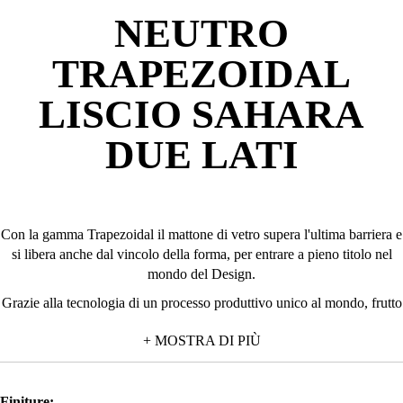
NEUTRO
TRAPEZOIDAL
LISCIO SAHARA
DUE LATI
Con la gamma Trapezoidal il mattone di vetro supera l'ultima barriera e
si libera anche dal vincolo della forma, per entrare a pieno titolo nel
mondo del Design.
Grazie alla tecnologia di un processo produttivo unico al mondo, frutto
della ricerca Seves Glassblock, autorevoli progettisti come Belen
+ MOSTRA DI PIÙ
Moneo e Jeff Brock hanno liberato la loro fantasia dando vita a mattoni
di vetro di nuova concezione.
Il Trapezoidal, di forma Pegasus quadrata e dalle dimensioni di
Finiture: