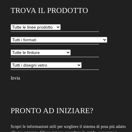
tuo
TROVA IL PRODOTTO
indirizzo
email
per
iscriverti
alla
nostra
newsletter
PRONTO AD INIZIARE?
Scopri le informazioni utili per scegliere il sistema di posa più adatto