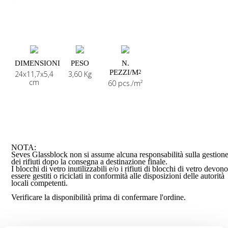
DIMENSIONI
PESO
N.
PEZZI/M
2
24x11,7x5,4
3,60 Kg
cm
60 pcs./m²
NOTA:
Seves Glassblock non si assume alcuna responsabilità sulla gestion
dei rifiuti dopo la consegna a destinazione finale.
I blocchi di vetro inutilizzabili e/o i rifiuti di blocchi di vetro devon
essere gestiti o riciclati in conformità alle disposizioni delle autorità
locali competenti.
Verificare la disponibilità prima di confermare l'ordine.