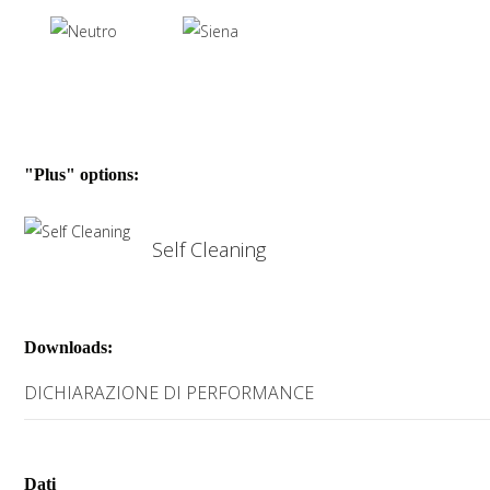
VetroPieno è disponibile in 2 colori – siena e blu – e nella versione
neutra.
"Plus" options:
Self Cleaning
Downloads:
DICHIARAZIONE DI PERFORMANCE
Dati