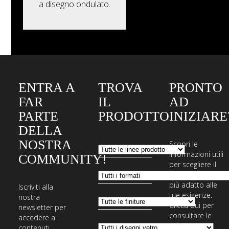
a disegno ondulato.
ENTRA A
TROVA
PRONTO
FAR
IL
AD
PARTE
PRODOTTO
INIZIARE
DELLA
NOSTRA
Scopri le
informazioni utili
COMMUNITY!
per scegliere il
sistema di posa
più adatto alle
Iscriviti alla
tue esigenze.
nostra
Clicca qui per
newsletter per
consultare le
accedere a
guide,
contenuti