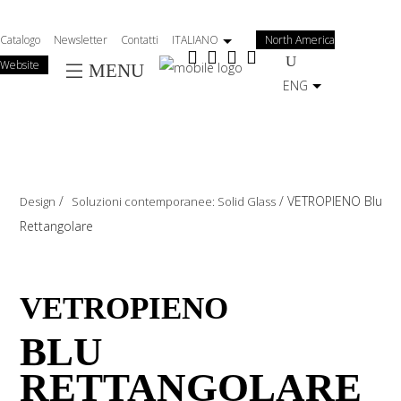
Salta
al
Catalogo
Newsletter
Contatti
ITALIANO
North America
contenuto
Website
MENU
principale
ENG
/
/
VETROPIENO Blu
Design
Soluzioni contemporanee: Solid Glass
Rettangolare
VETROPIENO
BLU
RETTANGOLARE