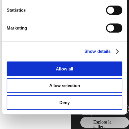
Il blocco di vetro puro e
solido offre possibilità di
Statistics
design limitate solo
dall’immaginazione e
dalla visione di un
Marketing
architetto.
Crea spettacolari pareti
interne o pareti divisorie
Show details
che massimizzano il
passaggio della luce da
una stanza all’altra, o
Allow all
come sottili accenti di
design che aggiungono
un tocco di stile,
Allow selection
carattere e colore.
Deny
Vedi tutti i
prodotti
Esplora la
galleria