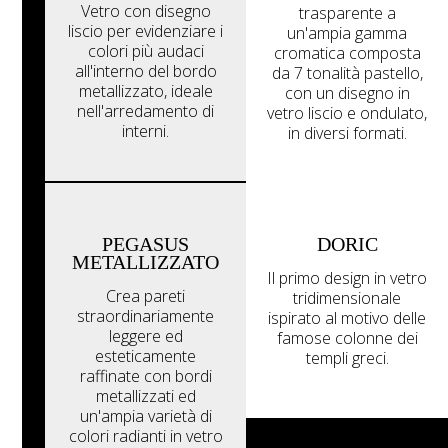
Vetro con disegno
trasparente a
liscio per evidenziare i
un'ampia gamma
colori più audaci
cromatica composta
all'interno del bordo
da 7 tonalità pastello,
metallizzato, ideale
con un disegno in
nell'arredamento di
vetro liscio e ondulato,
interni.
in diversi formati.
PEGASUS
DORIC
METALLIZZATO
Il primo design in vetro
Crea pareti
tridimensionale
straordinariamente
ispirato al motivo delle
leggere ed
famose colonne dei
esteticamente
templi greci.
raffinate con bordi
metallizzati ed
un'ampia varietà di
colori radianti in vetro