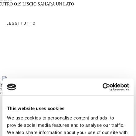
EUTRO Q19 LISCIO SAHARA UN LATO
CONTROLLO DELLA LUCE
LEGGI TUTTO
Isolamento acustico
isolamento termico
Resistenti al fuoco
LEGGI TUTTO
Other formats and thicknesses
Formati classici con differenti spessori
Grandi formati
EGASUS
EUTRO Q19 LISCIO TRASPARENTE
Pavers and tiles
Fotovoltaico
LEGGI TUTTO
This website uses cookies
Orbis
We use cookies to personalise content and ads, to
provide social media features and to analyse our traffic.
Pedonabili
We also share information about your use of our site with