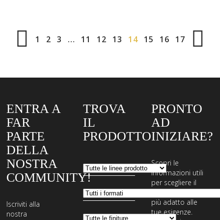
1
2
3
…
11
12
13
14
15
16
17
ENTRA A
TROVA
PRONTO
FAR
IL
AD
PARTE
PRODOTTO
INIZIARE?
DELLA
NOSTRA
Scopri le
informazioni utili
COMMUNITY!
per scegliere il
sistema di posa
più adatto alle
Iscriviti alla
tue esigenze.
nostra