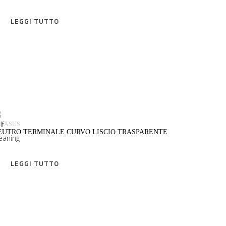
LEGGI TUTTO
LEGGI TUTTO
EGASUS
EUTRO TERMINALE CURVO LISCIO TRASPARENTE
LEGGI TUTTO
LEGGI TUTTO