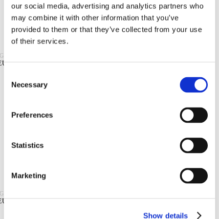
Diamond tooled
our social media, advertising and analytics partners who
LEGGI TUTTO
may combine it with other information that you’ve
Pedonabili resistenti al fuoco
provided to them or that they’ve collected from your use
Piastre e coperture
of their services.
EGASUS
Smart Home
EUTRO Q19 ONDULATO SAHARA DUE LATI
Consent
Basic
Necessary
Selection
LEGGI TUTTO
Altri disegni vetro
Cross Large
Preferences
Cross Small
Statistics
LEGGI TUTTO
Disegno vetro decorativo
Disegno vetro esotico
Marketing
Disegno vetro geometrico
EGASUS
EUTRO Q19 ONDULATO SAHARA UN LATO
Arctic
Show details