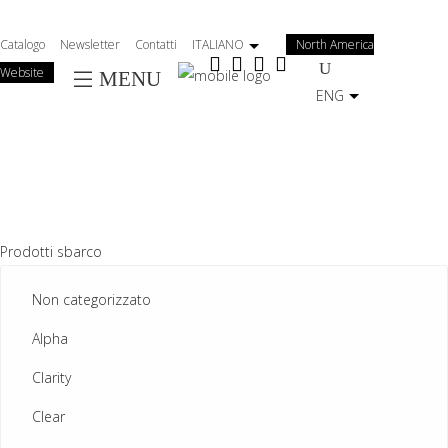
Salta
al
Catalogo
Newsletter
Contatti
ITALIANO
North America
contenuto
Website
MENU
principale
ENG
Prodotti sbarco
Non categorizzato
Alpha
Clarity
Clear