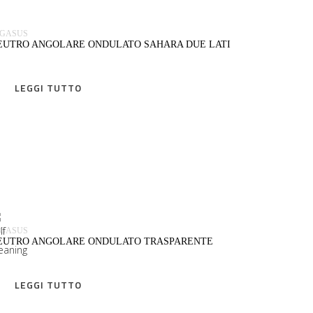
Riva / Arctic 2
EGASUS
Roof Tiles
EUTRO ANGOLARE ONDULATO SAHARA DUE LATI
Samba
LEGGI TUTTO
Sandblasted
Sandblasted 1 side
Savona
LEGGI TUTTO
Slate
Smart Architecture
Design
EGASUS
EUTRO ANGOLARE ONDULATO TRASPARENTE
Brown Alpha
Craftblocks
LEGGI TUTTO
Exclusive Glass Blocks