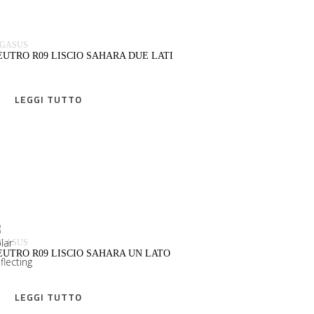
Sona
EGASUS
Sponge / O
EUTRO R09 LISCIO SAHARA DUE LATI
Spots 1 side
LEGGI TUTTO
Stella 2
Two sides satin
Venus / Deco / HL
LEGGI TUTTO
Wave/Smooth
Wolke
EGASUS
EUTRO R09 LISCIO SAHARA UN LATO
LEGGI TUTTO