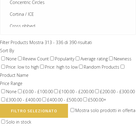
Concentric Circles
Cortina / ICE
Cross ribbed
Cross ribbed broad
Filter Products
Mostra 313 - 336 di 390 risultati
Cuneis / Z
Sort By
None
Review Count
Popularity
Average rating
Newness
Design Line
Price: low to high
Price: high to low
Random Products
Digona
Product Name
Price Range
DM
None
£0.00 - £100.00
£100.00 - £200.00
£200.00 - £300.00
Features
£300.00 - £400.00
£400.00 - £500.00
£500.00+
Anti-proiettile
Mostra solo prodotti in offerta
FILTRO SELEZIONATO
Colore a iniezione
Solo in stock
Colore tinto