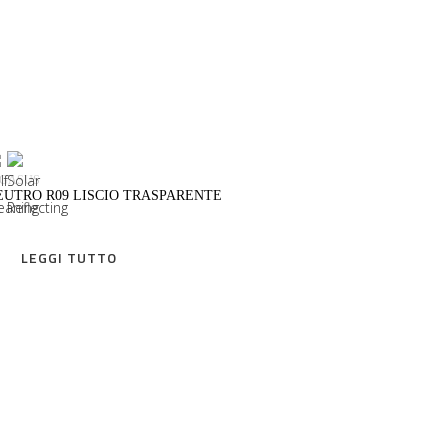
LEGGI TUTTO
EGASUS
EUTRO R09 LISCIO TRASPARENTE
LEGGI TUTTO
LEGGI TUTTO