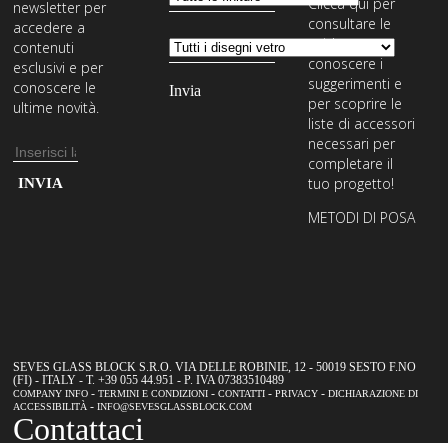
Clicca qui per
newsletter per
consultare le
accedere a
guide,
contenuti
conoscere i
esclusivi e per
suggerimenti e
conoscere le
per scoprire le
ultime novità.
liste di accessori
necessari per
Indirizzo
completare il
email
Inserisci
tuo progetto!
il
METODI DI POSA
tuo
indirizzo
email
per
iscriverti
alla
SEVES GLASS BLOCK S.R.O. VIA DELLE ROBINIE, 12 - 50019 SESTO F.NO
(FI) - ITALY - T. +39 055 44.951 - P. IVA 07383510489
nostra
-
-
-
-
COMPANY INFO
TERMINI E CONDIZIONI
CONTATTI
PRIVACY
DICHIARAZIONE DI
-
ACCESSIBILITÀ
INFO@SEVESGLASSBLOCK.COM
newsletter
Contattaci