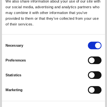
We also share information about your use of our site with
BRILLANTE Y
our social media, advertising and analytics partners who
AUDAZ
may combine it with other information that you’ve
provided to them or that they’ve collected from your use
of their services.
MYMINIGLASS TIPO VEGAN TE
PERMITE EXPERIMENTAR CON
EL COLOR Y REALIZAR
Consent
Necessary
Selection
ELECCIONES AUDACES COMO
UN DISEÑADOR PROFESIONAL,
Preferences
CON LA VENTAJA AÑADIDA DE
QUE PUEDES CAMBIAR DE
Statistics
OPINIÓN EN CUALQUIER
MOMENTO.
Marketing
ACCESORIOS DE