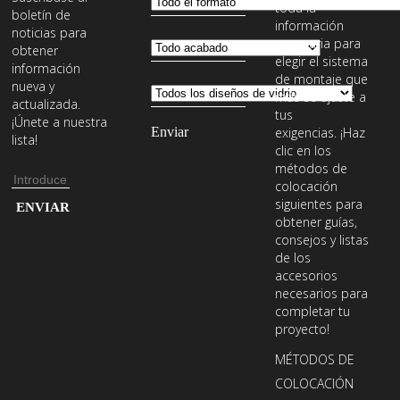
toda la
boletín de
información
noticias para
necesaria para
obtener
elegir el sistema
información
de montaje que
nueva y
más se ajuste a
actualizada.
tus
¡Únete a nuestra
exigencias. ¡Haz
lista!
clic en los
métodos de
Dirección
colocación
de
Introduce
siguientes para
obtener guías,
email
tu
consejos y listas
dirección
de los
de
accesorios
necesarios para
email
completar tu
para
proyecto!
suscribirte
MÉTODOS DE
a
COLOCACIÓN
nuestro