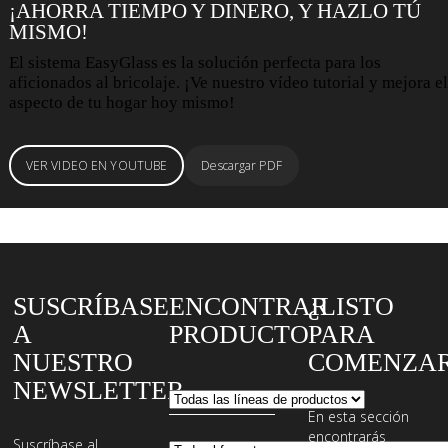
¡AHORRA TIEMPO Y DINERO, Y HAZLO TÚ
MISMO!
El sistema EasyGlass es la solución perfecta para los
aficionados al bricolaje. ¡Ve nuestro vídeo tutorial y mejora el
aspecto de tu hogar hoy mismo!
VER VIDEO EN YOUTUBE
Descargar PDF
SUSCRÍBASE
ENCONTRAR
¿LISTO
A
PRODUCTO
PARA
NUESTRO
COMENZA
NEWSLETTER
En esta sección
encontrarás
Suscríbase al