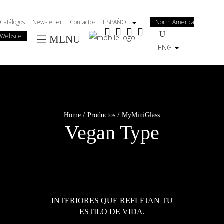
Salta
al
Catálogos
Newsletter
Contactos
ESPAÑOL
North America
contenuto
Website
MENU
principale
ENG
/
/
Home
Productos
MyMiniGlass
Vegan Type
INTERIORES QUE REFLEJAN TU
ESTILO DE VIDA.