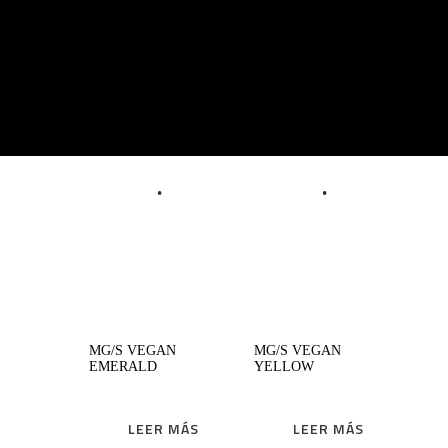
MyMiniGlass Tipo Vegan te permite
filosofar en todo tu hogar, mostrando
estéticamente tus decisiones éticas con
decoraciones de vidrio 100% reciclable y
comunicándolas a tus invitados.
LEER MÁS
LEER MÁS
MG/S VEGAN
MG/S VEGAN
EMERALD
YELLOW
LEER MÁS
LEER MÁS