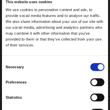
This website uses cookies
SUSCRÍBASE A NUESTRO
We use cookies to personalise content and ads, to
NEWSLETTER
provide social media features and to analyse our traffic.
We also share information about your use of our site with
our social media, advertising and analytics partners who
Suscríbase al boletín de noticias para obtener información nueva y
may combine it with other information that you’ve
actualizada. ¡Únete a nuestra lista!
provided to them or that they’ve collected from your use
Dirección de email
of their services.
Introduce tu dirección de email para suscribirte a nuestro boletín
Consent
Necessary
Selection
ENCONTRAR PRODUCTO
Preferences
Statistics