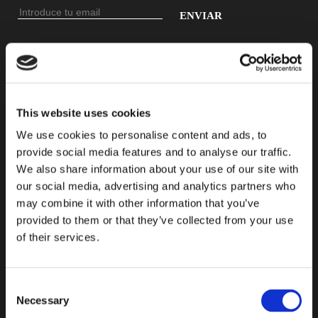
Dirección
de
Introduce
email
tu
dirección
ENCONTRAR PRODUCTO
de
email
This website uses cookies
para
We use cookies to personalise content and ads, to
suscribirte
provide social media features and to analyse our traffic.
a
We also share information about your use of our site with
nuestro
our social media, advertising and analytics partners who
may combine it with other information that you’ve
boletín
provided to them or that they’ve collected from your use
of their services.
Consent
Necessary
Selection