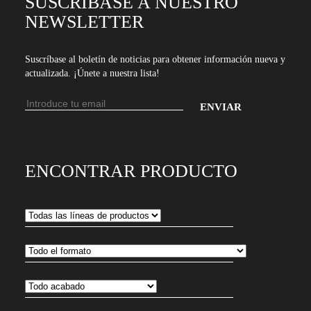
SUSCRÍBASE A NUESTRO
NEWSLETTER
Suscríbase al boletín de noticias para obtener información nueva y
actualizada. ¡Únete a nuestra lista!
Dirección
de
Introduce
email
tu
dirección
ENCONTRAR PRODUCTO
de
email
para
suscribirte
a
nuestro
boletín