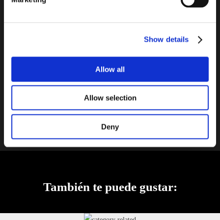
composiciones de paredes.
Llenos de personalidad, los bloques de vidrio Basic Imperial
son perfectos para proyectos especiales en los que el carácter, la
Show details
calidez y la originalidad son los principales atractivos.
Allow all
Contactos
Ver Todos
Allow selection
Deny
También te puede gustar: