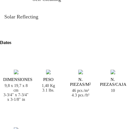
Solar Reflecting
Datos
DIMENSIONES
PESO
N.
N.
PIEZAS/M
PIEZAS/CAJA
2
9,8 x 19,7 x 8
1,40 Kg
cm
3.1 lbs.
46 pcs./m²
10
3-3/4" x 7-3/4"
4.3 pcs./ft²
x 3-1/8" in