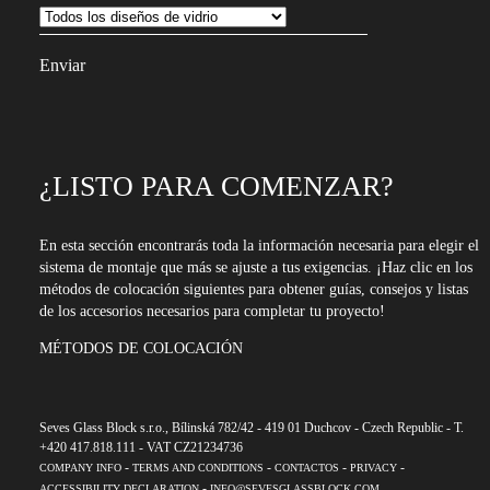
¿LISTO PARA COMENZAR?
En esta sección encontrarás toda la información necesaria para elegir el
sistema de montaje que más se ajuste a tus exigencias. ¡Haz clic en los
métodos de colocación siguientes para obtener guías, consejos y listas
de los accesorios necesarios para completar tu proyecto!
MÉTODOS DE COLOCACIÓN
Seves Glass Block s.r.o., Bílinská 782/42 - 419 01 Duchcov - Czech Republic - T.
+420 417.818.111 - VAT CZ21234736
-
-
-
-
COMPANY INFO
TERMS AND CONDITIONS
CONTACTOS
PRIVACY
-
ACCESSIBILITY DECLARATION
INFO@SEVESGLASSBLOCK.COM