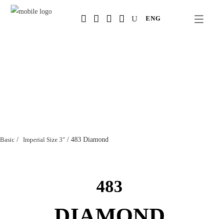
Salta
ENG
al
contenuto
principale
Basic
/
Imperial Size 3"
/
483 Diamond
483
DIAMOND