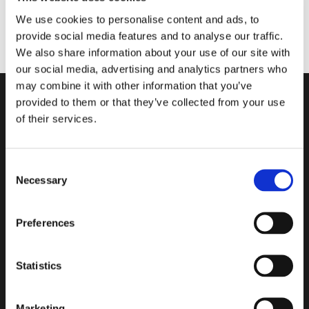
We use cookies to personalise content and ads, to
provide social media features and to analyse our traffic.
We also share information about your use of our site with
our social media, advertising and analytics partners who
may combine it with other information that you’ve
provided to them or that they’ve collected from your use
of their services.
Beauty and flexibility for
Consent
projects in which character,
Necessary
Selection
warmth, and originality are the
main attractions.
Preferences
Statistics
Bloque de vidrio diseñado para estructuras verticales en una
gran gama de formatos y espesores para que los arquitectos
cuenten con flexibilidad y versatilidad mayores en las
Marketing