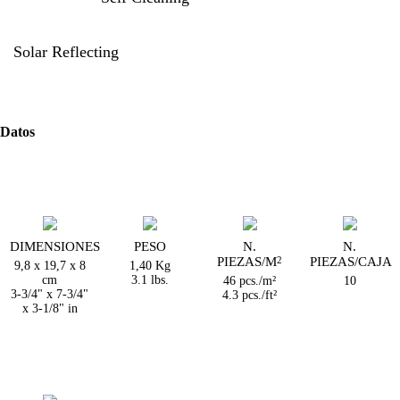
Solar Reflecting
Datos
DIMENSIONES
PESO
N.
N.
PIEZAS/M
PIEZAS/CAJA
2
9,8 x 19,7 x 8
1,40 Kg
cm
3.1 lbs.
46 pcs./m²
10
3-3/4" x 7-3/4"
4.3 pcs./ft²
x 3-1/8" in