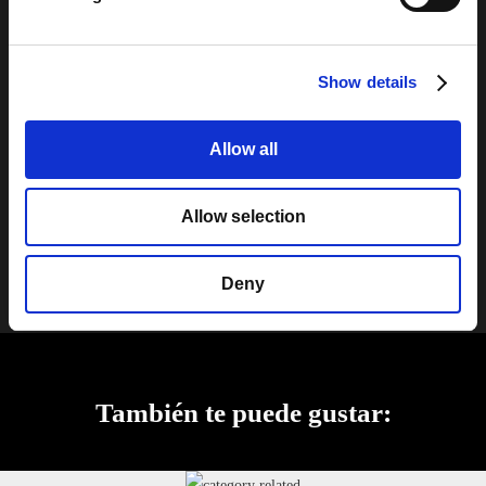
composiciones de paredes.
Llenos de personalidad, los bloques de vidrio Basic Imperial
Show details
son perfectos para proyectos especiales en los que el carácter, la
calidez y la originalidad son los principales atractivos.
Allow all
Contactos
Ver Todos
Allow selection
Deny
También te puede gustar: