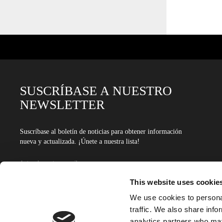
SUSCRÍBASE A NUESTRO
NEWSLETTER
Suscríbase al boletín de noticias para obtener información
nueva y actualizada. ¡Únete a nuestra lista!
Dirección
de
Introduce
This website uses cookie
email
tu
We use cookies to personal
dirección
traffic. We also share info
de
analytics partners who may