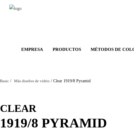
Salta
al
contenuto
principale
EMPRESA
PRODUCTOS
MÉTODOS DE COL
Basic
/
Más diseños de vidrio
/
Clear 1919/8 Pyramid
CLEAR
1919/8 PYRAMID