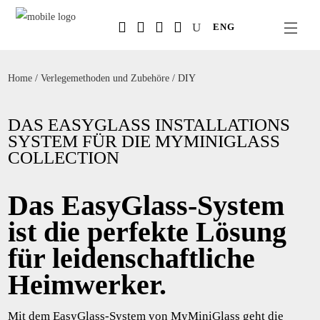
Salta
ENG
al
contenuto
principale
Home
/
Verlegemethoden und Zubehöre
/ DIY
DAS EASYGLASS INSTALLATIONS
SYSTEM FÜR DIE MYMINIGLASS
COLLECTION
Das EasyGlass-System
ist die perfekte Lösung
für leidenschaftliche
Heimwerker.
Mit dem EasyGlass-System von MyMiniGlass geht die