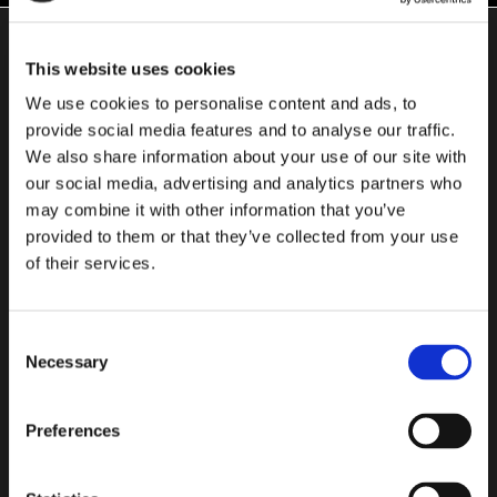
This website uses cookies
WERDEN SIE TEIL UNSERER
COMMUNITY!
We use cookies to personalise content and ads, to
provide social media features and to analyse our traffic.
We also share information about your use of our site with
Abonnieren sie unseren newsletter und erhalten sie die neuesten
our social media, advertising and analytics partners who
informationen uber undere produkte.
may combine it with other information that you’ve
provided to them or that they’ve collected from your use
E-
of their services.
Mail-
Geben
Adresse
Sie
Ihre
Consent
AUF DER SUCHE NACH
E-
Necessary
Selection
PRODUKTEN
Mail-
Adresse
Preferences
ein,
um