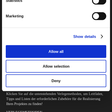
Statistics
unseren
Newsletter
Marketing
zu
abonnieren
Show details
Allow all
HERKÖMMLICHE VERLEGUNG
ODER DO-IT-YOURSELF?
Allow selection
In diesem Bereich finden Sie alle erforderlichen Informationen für die
Deny
Wahl der am besten auf Ihre Bedürfnisse abgestimmten
Verlegemethode.
Klicken Sie auf die untenstehenden Verlegemethoden, um Leitfäden,
Tipps und Listen der erforderlichen Zubehöre für die Realisierung
Ihres Projektes zu finden!