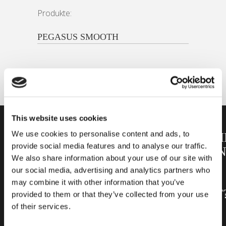
Produkte:
PEGASUS SMOOTH
This website uses cookies
We use cookies to personalise content and ads, to
WERDEN
AUF
HERKÖMM
provide social media features and to analyse our traffic.
SIE TEIL
DER
VERLEGU
We also share information about your use of our site with
UNSERER
SUCHE
ODER
our social media, advertising and analytics partners who
COMMUNITY!
NACH
DO-IT-
may combine it with other information that you’ve
PRODUKTEN
YOURSELF
provided to them or that they’ve collected from your use
of their services.
Abonnieren sie
unseren
In diesem