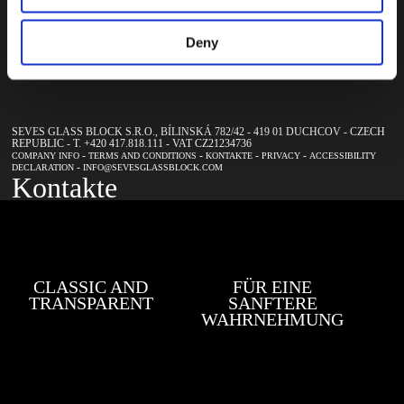
abonnieren
Deny
SEVES GLASS BLOCK S.R.O., BÍLINSKÁ 782/42 - 419 01 DUCHCOV - CZECH
REPUBLIC - T. +420 417.818.111 - VAT CZ21234736
-
-
-
-
COMPANY INFO
TERMS AND CONDITIONS
KONTAKTE
PRIVACY
ACCESSIBILITY
-
DECLARATION
INFO@SEVESGLASSBLOCK.COM
Kontakte
CLASSIC AND
FÜR EINE
TRANSPARENT
SANFTERE
WAHRNEHMUNG