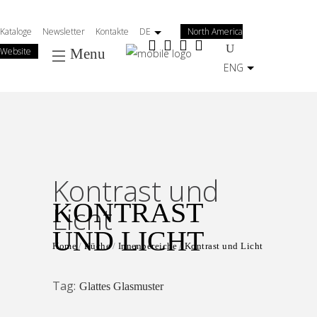
Salta
al
Kataloge
Newsletter
Kontakte
DE
North America
contenuto
Website
Menu
principale
ENG
Kontrast und
KONTRAST
Licht
UND LICHT
Home
Küche
Innenbereiche
Kontrast und Licht
Tag:
Glattes Glasmuster