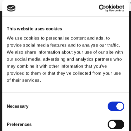
buttons="facebook,twitter,google_plus,pinte
WERDEN SIE TEIL UNSERER
This website uses cookies
COMMUNITY!
We use cookies to personalise content and ads, to
provide social media features and to analyse our traffic.
We also share information about your use of our site with
Abonnieren sie unseren newsletter und erhalten sie die neuesten
our social media, advertising and analytics partners who
informationen uber undere produkte.
may combine it with other information that you’ve
E-
provided to them or that they’ve collected from your use
of their services.
Mail-
Geben
Adresse
Sie
Ihre
AUF DER SUCHE NACH
Consent
E-
Necessary
Selection
PRODUKTEN
Mail-
Adresse
Preferences
ein,