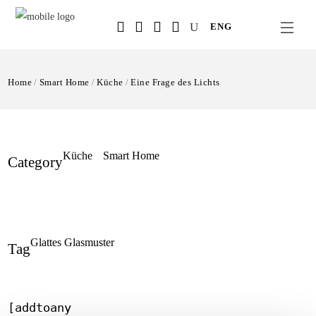
Salta
ENG
al
contenuto
principale
Home
Smart Home
Küche
Eine Frage des Lichts
Küche
Smart Home
Category
Glattes Glasmuster
Tag
[addtoany