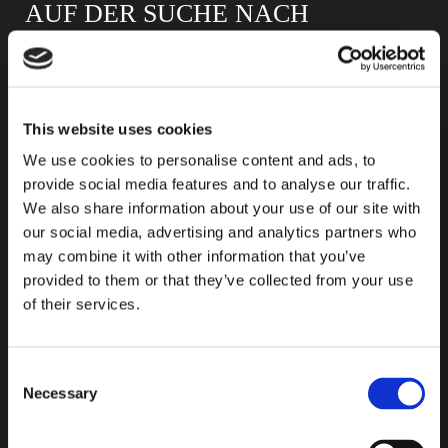
AUF DER SUCHE NACH
E-
PRODUKTEN
Mail-
Adresse
ein,
This website uses cookies
um
unseren
We use cookies to personalise content and ads, to
provide social media features and to analyse our traffic.
Newsletter
We also share information about your use of our site with
zu
our social media, advertising and analytics partners who
abonnieren
may combine it with other information that you’ve
provided to them or that they’ve collected from your use
of their services.
Consent
Necessary
Selection
HERKÖMMLICHE VERLEGUNG
ODER DO-IT-YOURSELF?