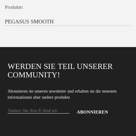
Produkte:
PEGASUS SMOOTH
WERDEN SIE TEIL UNSERER
COMMUNITY!
Abonnieren sie unseren newsletter und erhalten sie die neuesten
informationen uber undere produkte.
E-
Mail-
Geben
Adresse
Sie
Ihre