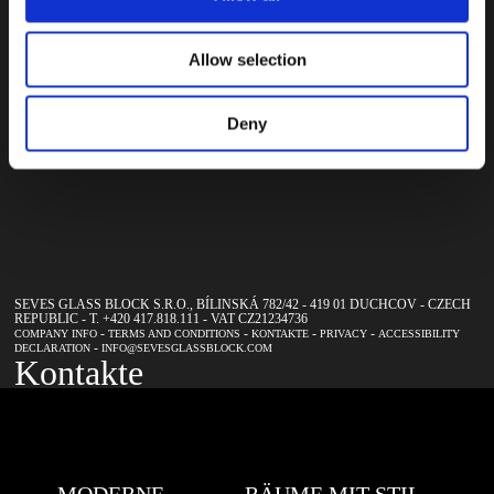
erforderlichen
ein,
Zubehöre für die
um
Realisierung
Allow selection
unseren
Ihres Projektes
zu finden!
Newsletter
Deny
zu
VERLEGEMETHODEN
abonnieren
SEVES GLASS BLOCK S.R.O., BÍLINSKÁ 782/42 - 419 01 DUCHCOV - CZECH
REPUBLIC - T. +420 417.818.111 - VAT CZ21234736
-
-
-
-
COMPANY INFO
TERMS AND CONDITIONS
KONTAKTE
PRIVACY
ACCESSIBILITY
-
DECLARATION
INFO@SEVESGLASSBLOCK.COM
Kontakte