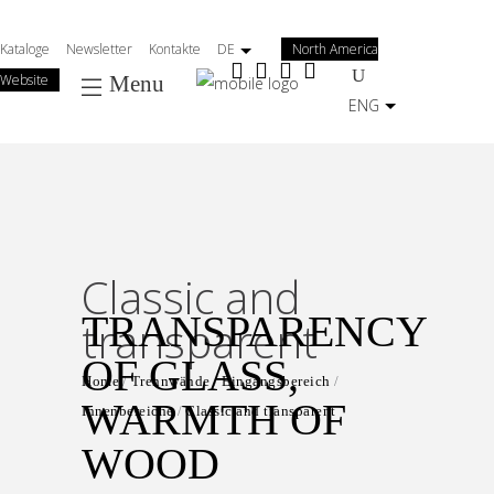
Salta
al
Kataloge
Newsletter
Kontakte
DE
North America
contenuto
Website
Menu
principale
ENG
Classic and
TRANSPARENCY
transparent
OF GLASS,
Home
Trennwände
Eingangsbereich
WARMTH OF
Innenbereiche
Classic and transparent
WOOD