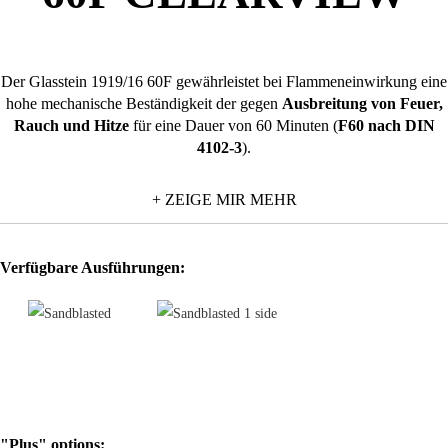
Der Glasstein 1919/16 60F gewährleistet bei Flammeneinwirkung eine
hohe mechanische Beständigkeit der gegen
Ausbreitung von Feuer,
Rauch und Hitze
für eine Dauer von 60 Minuten (
F60 nach DIN
4102-3
).
Diese Widerstandsklasse gewährleistet nicht nur die Stabilität und
+ ZEIGE MIR MEHR
Dichtigkeit des Bauwerks sondern auch einen
niedrigen Durchgang
der Wärmestrahlung
und hemmt so die Erhitzung von Gegenständen
in den durch Glassteine geschützten Bereichen.
Verfügbare Ausführungen:
Der Glasstein 1919/16 60F ist im glatten Glasdesign mit drei Texturen
erhältlich (Vollsicht, ein- und beidseitig sandgestrahlt) und vereint
Sicherheitsanforderungen und optischen Anspruch
.
Aufgrund ihrer besonderen Leistungsmerkmale werden die Glassteine
1919/16 60F in
öffentlichen Gebäuden
(Hotels, Schulen, Kliniken,
Restaurants, Kinos usw.) und in
Lagerräumen für leicht brennbare
bzw. entzündliche Materialien
eingesetzt.
"Plus" options: