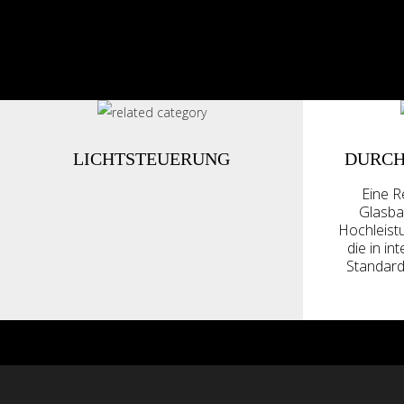
LICHTSTEUERUNG
DURC
Eine R
Glasbau
Hochleist
die in in
Standard