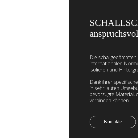
SCHALLSCHUT
anspruchsvol
Die schallgedämmten G
internationalen Norm
isolieren und Hinterg
Dank ihrer spezifisch
in sehr lauten Umgebu
bevorzugte Material, d
verbinden können.
Kontakte