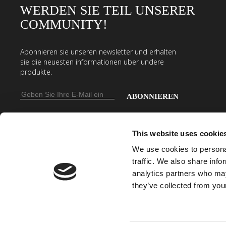
WERDEN SIE TEIL UNSERER
COMMUNITY!
Abonnieren sie unseren newsletter und erhalten
sie die neuesten informationen uber undere
produkte.
E-
Mail-
Geben
Adresse
Sie
This website uses cookie
Ihre
E-
We use cookies to personal
traffic. We also share info
Mail-
analytics partners who may
Adresse
they’ve collected from your
ein,
um
unseren