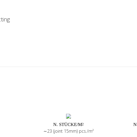
cting
N. STÜCKE/M
N
2
∼23 (joint 15mm) pcs./m²