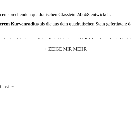
 entsprechenden quadratischen Glasstein 2424/8 entwickelt.
gerem Kurvenradius
als die aus dem quadratischen Stein gefertigten: 
ianten (glatt, gewellt), mit drei Texturen (Vollsicht, ein- oder beidseiti
+ ZEIGE MIR MEHR