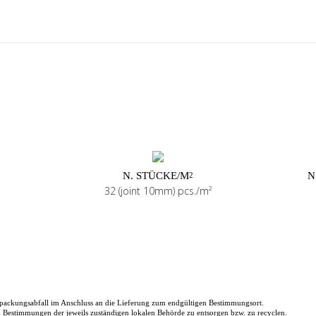
N. STÜCKE/M
N
2
32 (joint 10mm) pcs./m²
packungsabfall im Anschluss an die Lieferung zum endgültigen Bestimmungsort.
en Bestimmungen der jeweils zuständigen lokalen Behörde zu entsorgen bzw. zu recyclen.