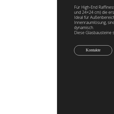
Für High-End Raffines
und 24×24 cm) die ers
Ideal für Außenbereic
Innenraumlösung, sind 
dynamisch.
Diese Glasbausteine s
Kontakte