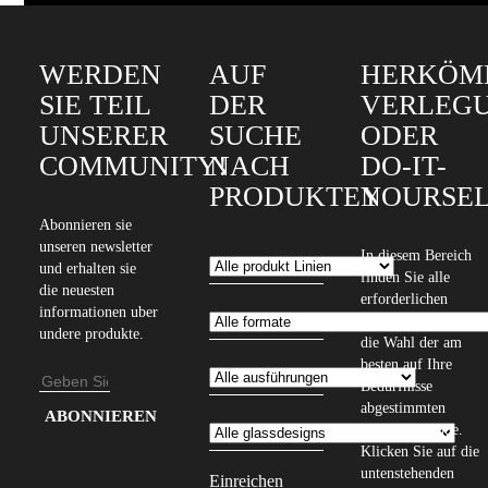
WERDEN
AUF
HERKÖM
SIE TEIL
DER
VERLEG
UNSERER
SUCHE
ODER
COMMUNITY!
NACH
DO-IT-
PRODUKTEN
YOURSEL
Abonnieren sie
unseren newsletter
In diesem Bereich
und erhalten sie
finden Sie alle
die neuesten
erforderlichen
informationen uber
Informationen für
undere produkte.
die Wahl der am
besten auf Ihre
E-
Bedürfnisse
abgestimmten
Mail-
Geben
Verlegemethode.
Adresse
Sie
Klicken Sie auf die
Ihre
untenstehenden