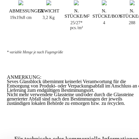
ABMESSUNGEN
GEWICHT
N.
N.
N.
STÜCKE/M
STÜCKE/BOX
STÜCKE
2
19x19x8 cm
3,2 Kg
25/27*
4
288
pcs./m²
* variable Menge je nach Fugengröße
ANMERKUNG:
Seves Glassblock übernimmt keinerlei Verantwortung für die
Entsorgung von Produkt- oder Verpackungsabfall im Anschluss an 
Lieferung zum endgültigen Bestimmungsort.
Nicht mehr verwendete Glassteine und/oder durch die Glassteine
generierter Abfall sind nach den Bestimmungen der jeweils
zuständigen lokalen Behörde zu entsorgen bzw. zu recyclen.
Für technische oder kommerzielle Informationen