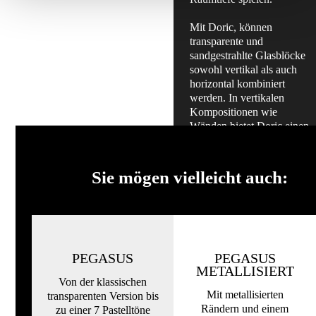
Mit Doric, können
transparente und
sandgestrahlte Glasblöcke
sowohl vertikal als auch
horizontal kombiniert
werden. In vertikalen
Kompositionen wie
Wänden bietet Doric einen
einheitlichen Säuleneffekt,
wohingegen es in
horizontalen Anwendungen
Sie mögen vielleicht auch:
Textur und visuelles
Interesse hinzufügt.
Alles sehen
PEGASUS
PEGASUS
METALLISIERT
Galerie
Von der klassischen
durchsuchen
Mit metallisierten
transparenten Version bis
Rändern und einem
zu einer 7 Pastelltöne