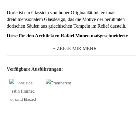
Doric ist ein Glasstein von hoher Originalität mit erstmals
dreidimensionalem Glasdesign, das die Motive der berühmten
dorischen Säulen aus griechischen Tempeln im Relief darstellt.
Diese für den Architekten Rafael Moneo maßgeschneiderte
innovative Glasbaustein Kollektion ist endlich mit den
+ ZEIGE MIR MEHR
Abmessungen 19X19X8 erhältlich.
Diese Lösung kann innerhalb kleiner Wohnräume eingesetzt werde
Sie bietet in jedem Projekt Spezialeffekte durch optische Zeichnun
Verfügbare Ausführungen:
Dieses Produkt bewahrt mit den Standardabmessungen der
traditionellen Produktlinie
die technologische und ästhetische
Qualität des Original Architektenmodells maßgeschneiderte
.