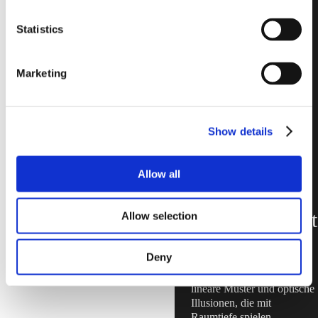
griechischer
Statistics
Tempel
inspiriert.
Marketing
Doric vereint
klassischer
Show details
und moderner
Stil in einem
Allow all
exklusiven
Designelement
Allow selection
Deny
Ideal für wirkungsvolle
lineare Muster und optische
Illusionen, die mit
Raumtiefe spielen.