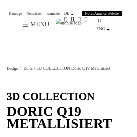
Salta
al
Kataloge
Newsletter
Kontakte
DE
North America Website
contenuto
MENU
principale
ENG
Design
/
Doric
/
3D COLLECTION Doric Q19 Metallisiert
3D COLLECTION
DORIC Q19
METALLISIERT