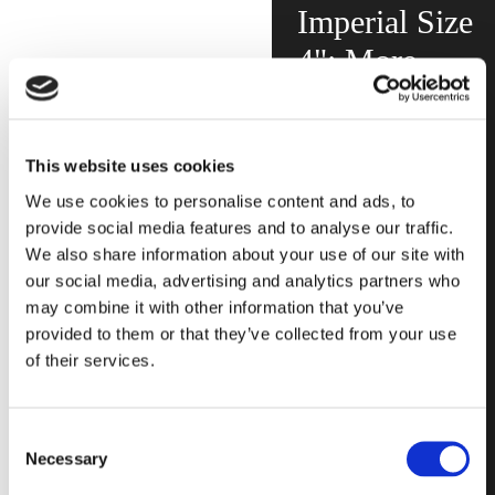
Imperial Size
4": More
Glass Design
in a wide
This website uses cookies
variety of
We use cookies to personalise content and ads, to
formats and
provide social media features and to analyse our traffic.
thicknesses.
We also share information about your use of our site with
our social media, advertising and analytics partners who
may combine it with other information that you’ve
provided to them or that they’ve collected from your use
Quadratische und
rechteckige Formate in
of their services.
einer Vielzahl von
Stärken und
Ausführungen für sehr
Consent
ehrgeizige ästhetische
Necessary
Selection
Projekte.