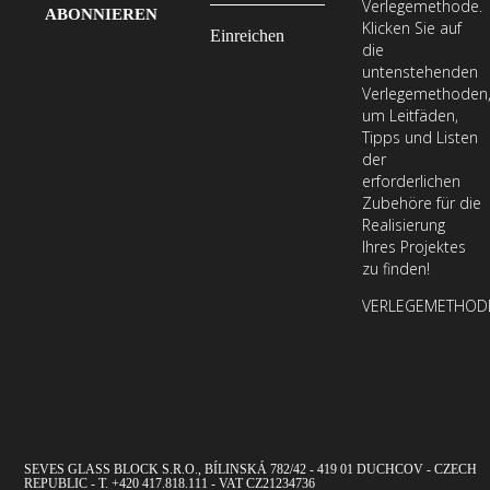
Verlegemethode.
Mail-
Geben
Klicken Sie auf
Adresse
Sie
die
Ihre
untenstehenden
Verlegemethoden
E-
um Leitfäden,
Mail-
Tipps und Listen
Adresse
der
erforderlichen
ein,
Zubehöre für die
um
Realisierung
unseren
Ihres Projektes
zu finden!
Newsletter
zu
VERLEGEMETHOD
abonnieren
SEVES GLASS BLOCK S.R.O., BÍLINSKÁ 782/42 - 419 01 DUCHCOV - CZECH
REPUBLIC - T. +420 417.818.111 - VAT CZ21234736