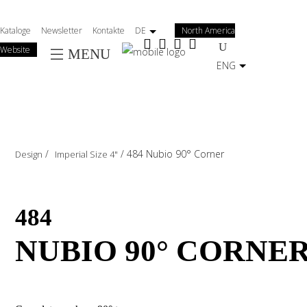
Salta
al
Kataloge
Newsletter
Kontakte
DE
North America
contenuto
Website
MENU
principale
ENG
/
/
484 Nubio 90° Corner
Design
Imperial Size 4"
484
NUBIO 90° CORNE