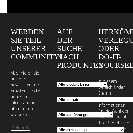
WERDEN
AUF
HERKÖM
SIE TEIL
DER
VERLEG
UNSERER
SUCHE
ODER
COMMUNITY!
NACH
DO-IT-
PRODUKTEN
YOURSEL
Abonnieren sie
unseren
In diesem
newsletter und
Bereich finden
erhalten sie die
Sie alle
neuesten
erforderlichen
informationen
Informationen
uber undere
für die Wahl der
produkte.
am besten auf
Ihre Bedürfnisse
E-
abgestimmten