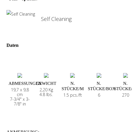
Self Cleaning
Daten
ABMESSUNGEN
GEWICHT
N.
N.
N.
STÜCKE/M
STÜCKE/BOX
STÜCKE
19,7 x 9,8
2,20 Kg
cm
4.8 lbs.
1.5 pcs./ft
6
270
7-3/4" x 3-
7/8" in