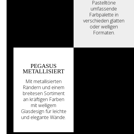
Pastelltöne
umfassende
Farbpalette in
verschieden glatten
oder welligen
Formaten.
PEGASUS
METALLISIERT
Mit metallisierten
Rändern und einem
breitesen Sortiment
an kräftigen Farben
mit welligem
Glasdesign für leichte
und elegante Wände.