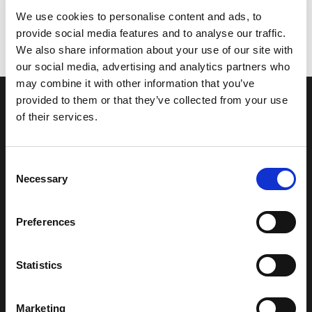
We use cookies to personalise content and ads, to
provide social media features and to analyse our traffic.
We also share information about your use of our site with
our social media, advertising and analytics partners who
may combine it with other information that you’ve
provided to them or that they’ve collected from your use
of their services.
Schönheit und Flexibilität für
Consent
Projekte, bei denen Charakter,
Necessary
Selection
Wärme und Originalität im
Preferences
Vordergrund stehen.
Statistics
Für maximale Flexibilität konzipiert, bietet Imperial Size
verschiedene Glasdesigns und Stärken, um leichtere, dünnere
Marketing