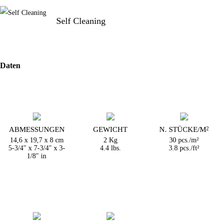
Self Cleaning
Daten
ABMESSUNGEN
GEWICHT
N. STÜCKE/M
2
14,6 x 19,7 x 8 cm
2 Kg
30 pcs./m²
5-3/4" x 7-3/4" x 3-
4.4 lbs.
3.8 pcs./ft²
1/8" in