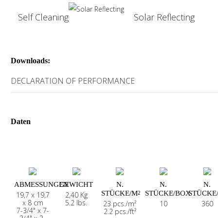
Self Cleaning
Solar Reflecting
Downloads:
DECLARATION OF PERFORMANCE
Daten
ABMESSUNGEN
GEWICHT
N.
N.
N.
STÜCKE/M
STÜCKE/BOX
STÜCKE
2
19,7 x 19,7
2,40 Kg
x 8 cm
5.2 lbs.
23 pcs./m²
10
360
7-3/4" x 7-
2.2 pcs./ft²