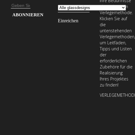
Ihre Bedürfnisse
E-
abgestimmten
Verlegemethode.
Mail-
Geben
Klicken Sie auf
Adresse
Sie
die
Ihre
untenstehenden
Verlegemethoden
E-
um Leitfäden,
Mail-
Tipps und Listen
Adresse
der
erforderlichen
ein,
Zubehöre für die
um
Realisierung
unseren
Ihres Projektes
zu finden!
Newsletter
zu
VERLEGEMETHOD
abonnieren