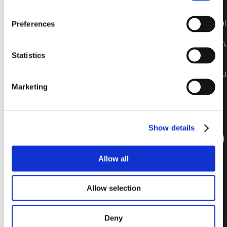
Für maximale Flexibilität
konzipiert, bietet Imperial
Preferences
Size verschiedene
Glasdesigns und Stärken,
um leichtere, dünnere
Statistics
und ästhetisch
ansprechende Wände zu
realisieren.
Marketing
Kontakte
Show details
Alles sehen
Allow all
Allow selection
Deny