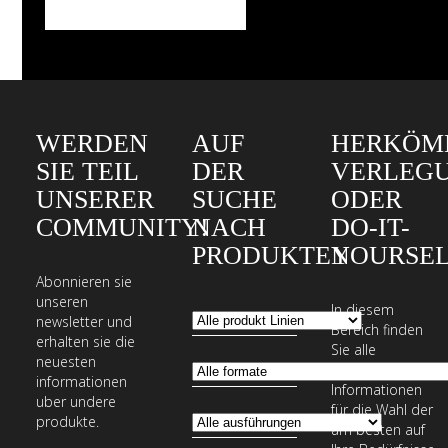
WERDEN
AUF
HERKÖM
SIE TEIL
DER
VERLEG
UNSERER
SUCHE
ODER
COMMUNITY!
NACH
DO-IT-
PRODUKTEN
YOURSEL
Abonnieren sie
unseren
In diesem
newsletter und
Bereich finden
erhalten sie die
Sie alle
neuesten
erforderlichen
informationen
Informationen
uber undere
für die Wahl der
produkte.
am besten auf