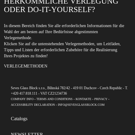
HERKÖMMLICHE VERLEGUNG
ODER DO-IT-YOURSELF?
In diesem Bereich finden Sie alle erforderlichen Informationen für die
Wahl der am besten auf Ihre Bedürfnisse abgestimmten
Verlegemethode.
Klicken Sie auf die untenstehenden Verlegemethoden, um Leitfäden,
Tipps und Listen der erforderlichen Zubehöre für die Realisierung
Ihres Projektes zu finden!
VERLEGEMETHODEN
Seves Glass Block s.r.o., Bílinská 782/42 - 419 01 Duchcov - Czech Republic - T.
+420 417.818.111 - VAT CZ21234736
-
-
-
-
COMPANY INFO
TERMS AND CONDITIONS
KONTAKTE
PRIVACY
-
ACCESSIBILITY DECLARATION
INFO@SEVESGLASSBLOCK.COM
Catalogs
NEWSLETTER