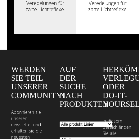
Veredelungen für
Veredelungen für
zarte Lichtreflexe.
zarte Lichtreflexe.
WERDEN
AUF
HERKÖM
SIE TEIL
DER
VERLEG
UNSERER
SUCHE
ODER
COMMUNITY!
NACH
DO-IT-
PRODUKTEN
YOURSEL
Abonnieren sie
unseren
In diesem
newsletter und
Bereich finden
erhalten sie die
Sie alle
neuesten