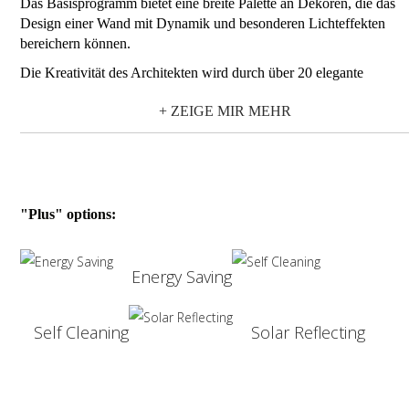
Das Basisprogramm bietet eine breite Palette an Dekoren, die das
Design einer Wand mit Dynamik und besonderen Lichteffekten
bereichern können.
Die Kreativität des Architekten wird durch über 20 elegante
Glasdesign-Variationen unterstützt, die sich frei miteinander und mi
+ ZEIGE MIR MEHR
den gewellten und glatten Basis-Glassteinen kombinieren lassen.
1919/8 ist in Vollsicht erhältlich erfordert den Einbau mit mindesten
cm Fuge; er lässt sich auch in Kombination mit anderen Glassteine
aus dem Basisprogramm wie mit farbigen Glassteinen oder
Sonderformaten verwenden.
"Plus" options:
Energy Saving
Self Cleaning
Solar Reflecting