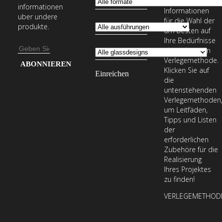
erforderlichen
informationen
Informationen
uber undere
für die Wahl der
produkte.
am besten auf
Ihre Bedürfnisse
E-
abgestimmten
Verlegemethode.
Mail-
Geben
Klicken Sie auf
Adresse
Sie
die
Ihre
untenstehenden
Verlegemethoden
E-
um Leitfäden,
Mail-
Tipps und Listen
Adresse
der
erforderlichen
ein,
Zubehöre für die
um
Realisierung
unseren
Ihres Projektes
zu finden!
Newsletter
zu
VERLEGEMETHOD
abonnieren