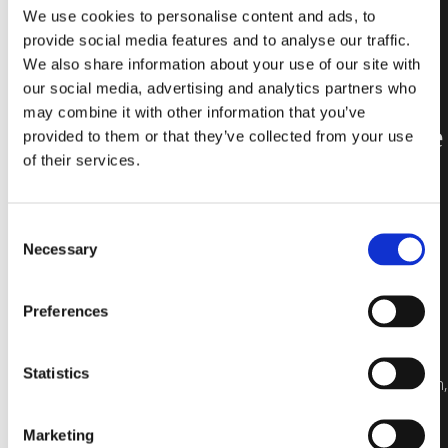
We use cookies to personalise content and ads, to
Kreativtat und
provide social media features and to analyse our traffic.
stil miy einer
We also share information about your use of our site with
our social media, advertising and analytics partners who
vielzahl von
may combine it with other information that you’ve
deklinationene
provided to them or that they’ve collected from your use
of their services.
von
Glassdesigns.
Consent
Necessary
Selection
GEOMETRICAL GLASS
DESIGN
Preferences
Entdecken Sie eine
unendliche Anzahl von
Möglichkeiten, um mit
Statistics
auffälligen Markierungen,
Symbolen und
Geometrien sehr
Marketing
vielfältige und