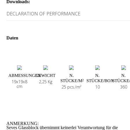
Downloads:
DECLARATION OF PERFORMANCE
Daten
ABMESSUNGEN
GEWICHT
N.
N.
N.
STÜCKE/M
STÜCKE/BOX
STÜCKE
2
19x19x8
2,25 Kg
cm
25 pcs./m²
10
360
ANMERKUNG:
Seves Glassblock übernimmt keinerlei Verantwortung für die