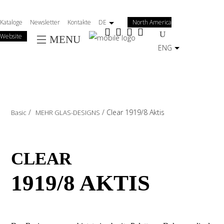
Salta
al
Kataloge
Newsletter
Kontakte
DE
North America
contenuto
Website
MENU
principale
ENG
/
/
Clear 1919/8 Aktis
Basic
MEHR GLAS-DESIGNS
CLEAR
1919/8 AKTIS