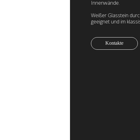
Innenwände.
Weißer Glasstein durc
geeignet und im klass
Kontakte