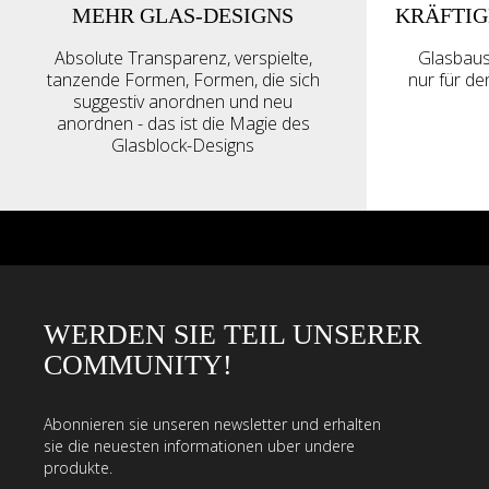
MEHR GLAS-DESIGNS
KRÄFTIG
Absolute Transparenz, verspielte,
Glasbaust
tanzende Formen, Formen, die sich
nur für d
suggestiv anordnen und neu
anordnen - das ist die Magie des
Glasblock-Designs
WERDEN SIE TEIL UNSERER
COMMUNITY!
Abonnieren sie unseren newsletter und erhalten
sie die neuesten informationen uber undere
produkte.