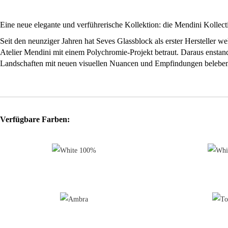
Eine neue elegante und verführerische Kollektion: die Mendini Kollect
Seit den neunziger Jahren hat Seves Glassblock als erster Hersteller 
Atelier Mendini mit einem Polychromie-Projekt betraut. Daraus enstand
Landschaften mit neuen visuellen Nuancen und Empfindungen belebe
16 Farben, vom stärksten bis zum weiss oder schwarz in verschiedene
den typischen Flügeln (Format 19x19x8 cm), glattem Design und metall
Die Mendini Kollektion ist eine "Hand-Made" Kollektion: eine raffinier
Verfügbare Farben:
Die Mendini Kollektion, mit ihren leuchtenden und jugendlichen Farbe
"Das chromatische Alphabet der Mendini Collection stützt sich auf d
Optik bis hin zum Kaleidoskop-Effekt zu erzielen. Sinnlichkeit, Idee
Kollektion eröffnet den Architekten bisher unbeachtete, neue und aktuel
und Rubin. Aufgrund der starken Faszination der Natur trägt jede Far
Alessandro und Francesco Mendini
Mendini Collection ist nur für Innenanwendungen und Lagerung bei e