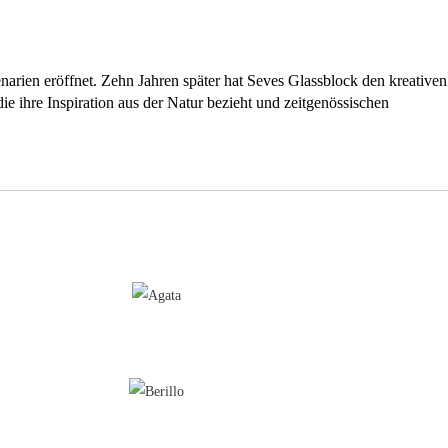
narien eröffnet. Zehn Jahren später hat Seves Glassblock den kreativen
e ihre Inspiration aus der Natur bezieht und zeitgenössischen
 für gefärbten Innenräume. Design "Pegasus", der Glasbaustein mit
m Laufe der Zeit beinhaltet unverändert bleibt.
 Farb- und Gestaltungsharmonie zu bereichern:
dlungen, um unzählige Schachbrettmustervariationen von der Einfarb-
der geometrischen Sprache des Glasbausteins bisher fehlten.Diese
d. Eine neue brillante Optik ergibt sich durch Saphir, Topaz, Bernstein