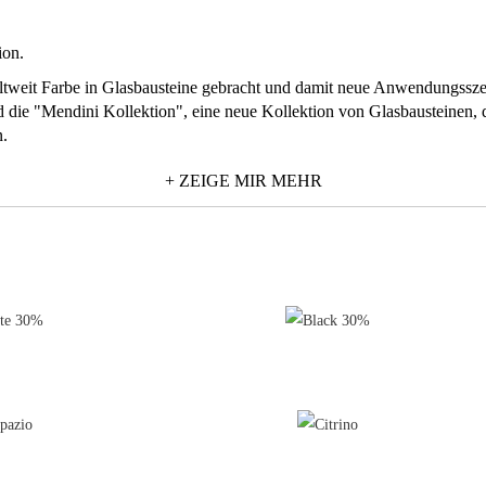
ion.
weltweit Farbe in Glasbausteine gebracht und damit neue Anwendungssze
 die "Mendini Kollektion", eine neue Kollektion von Glasbausteinen, di
n.
n Transparenzvarianten, bilden eine neue Generation von Bauelementen
+ ZEIGE MIR MEHR
isierter Ausführung.
te handwerkliche Produktionstechnik, mit der die Reinheit der Farben i
n, wurde um eine elegante und hochwertige Innenarchitektur mit neuer
ie einzelnen gewählten Farben und auf deren Zusammenspiel und Abwan
nreichtum, Symbolismus, Hedonismus und Emotion sind Begriffe, die in 
le poetische Szenarien, die nun verfügbar und wirklich faszinierend sin
be der neuen Kollektion den ausdrucksvollen Namen eines Edelsteins."
iner Temperatur über 0°C/32°F geeignet.