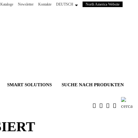
(wird
Kataloge
Newsletter
Kontakte
DEUTSCH
North America Website
in
einem
neuen
Tab
geöffnet)
SMART SOLUTIONS
SUCHE NACH PRODUKTEN
SIERT