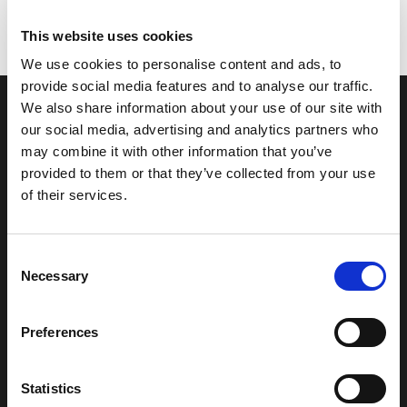
This website uses cookies
We use cookies to personalise content and ads, to
provide social media features and to analyse our traffic.
We also share information about your use of our site with
our social media, advertising and analytics partners who
may combine it with other information that you’ve
provided to them or that they’ve collected from your use
Satiniertes Glas sorgt für
of their services.
Privatsphäre und lässt
gleichzeitig das Licht mit einem
Consent
Hauch von Farbe einfallen.
Necessary
Selection
Preferences
Spielen Sie mit dem natürlichen Licht in kleineren Räumen wie
dem Badezimmer, um die Privatsphäre zu garantieren, ohne den
Raum in Dunkelheit zu hüllen.
Statistics
MyMiniGlass Classic ist die perfekte Lösung für Duschwände