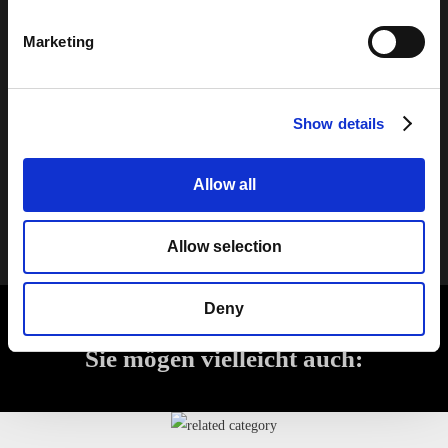
und Fenster, Kochinseln und Küchenrückwände, auffallende
Elemente und dekorative Akzente.
Marketing
Wählen Sie unter sieben Nuancen aus oder mixen und
kombinieren Sie, um jeden Raum mit durchscheinendem Licht
und sanfter, diffuser Farbe zu erfüllen.
Show details
Erkunden MyMiniGlass Gallery
Allow all
Allow selection
Deny
Sie mögen vielleicht auch: