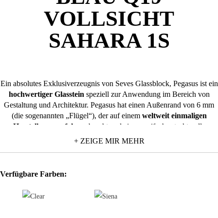
VOLLSICHT
SAHARA 1S
Ein absolutes Exklusiverzeugnis von Seves Glassblock, Pegasus ist ein
hochwertiger Glasstein
speziell zur Anwendung im Bereich von
Gestaltung und Architektur.
Pegasus hat einen Außenrand von 6 mm
(die sogenannten „Flügel“), der auf einem
weltweit einmaligen
Herstellungsverfahren
beruht und eine zweifache strukturelle
Funktion hat:
+ ZEIGE MIR MEHR
die
Fuge
auf
nur 2 mm
zu reduzieren, was zur Folge hat, dass das
Auge die Fuge praktisch nicht mehr wahrnimmt;
Verfügbare Farben:
im Zwischenraum zwischen den Glassteinen, in unsichtbarer Form,
die tragenden Elemente aufzunehmen. Das Ergebnis ist eine
durchgehende Wand „ganz aus Glas“
, die den Räumen eine
neue Hellígkeit und Leichtheit verleiht.