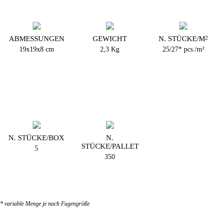
ABMESSUNGEN
GEWICHT
N. STÜCKE/M
2
19x19x8 cm
2,3 Kg
25/27* pcs./m²
N. STÜCKE/BOX
N.
STÜCKE/PALLET
5
350
* variable Menge je nach Fugengröße