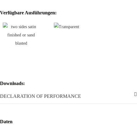
Mit über 200 Artikeln im Katalog stellt Pegasus eine komplette
Kollektion dar, mit einer vielfältigen Skala von Farben, Formaten,
Verfügbare Ausführungen:
Dekoren und Mustern für jeden Bedarf und ästhetischen Geschmack.
Ideal zur Verwendung sowohl
innen als auch außen
, werden mit
Pegasus für diejenigen, die es lieben, mit Kreativität und Stil
einzurichten, Licht und Glas zu Protagonisten des Raums.
Mit einem Sortiment von 3
Pastellfarben
neben der klassischen
Variante Klar, ermöglicht die Pegasus Linie die Erstellung von
farbigen Wänden
je nach Geschmack und gewünschter Wirkung.
Das durchsichtige
Dekor
ermöglicht eine
vollständige
Lichtdurchlässigkeit
ohne Änderung des Lichteinfallwinkels und
unter Beibehaltung der Formen.
Downloads:
Die Satinierung
auf nur einer Seite
ermöglicht eine
ruhigere und
DECLARATION OF PERFORMANCE
gedämpfte Beleuchtung
.
Der Effekt einer leichten Transparenz ist
ideal für Räume und Flächen, für die eine weniger intensive und
direkte Lichteinstrahlung gewünscht wird.
Daten