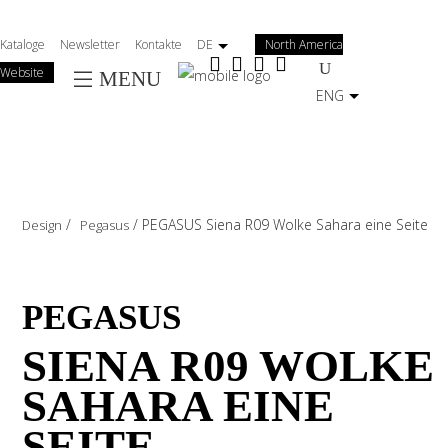
Salta
al
Kataloge
Newsletter
Kontakte
DE
North America
contenuto
Website
MENU
principale
ENG
/
/
PEGASUS Siena R09 Wolke Sahara eine Seite
Design
Pegasus
PEGASUS
SIENA R09 WOLKE
SAHARA EINE
SEITE