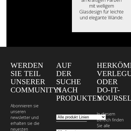
an kräftigen Farben
mit welligem
Glasdesign für leichte
und elegante Wände.
WERDEN
AUF
HERKÖM
SIE TEIL
DER
VERLEG
UNSERER
SUCHE
ODER
COMMUNITY!
NACH
DO-IT-
PRODUKTEN
YOURSEL
Abonnieren sie
unseren
In diesem
newsletter und
Bereich finden
erhalten sie die
Sie alle
neuesten