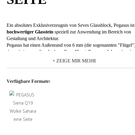
Ein absolutes Exklusiverzeugnis von Seves Glassblock, Pegasus ist
hochwertiger Glasstein
speziell zur Anwendung im Bereich von
Gestaltung und Architektur.
Pegasus hat einen Außenrand von 6 mm (die sogenannten "Flügel")
der auf einem
weltweit einmaligen Herstellungsverfahren
beruht
und eine zweifache strukturelle Funktion hat:
+ ZEIGE MIR MEHR
die
Fuge
auf
nur 2 mm
zu reduzieren, was zur Folge hat,
dass das Auge die Fuge praktisch nicht mehr wahrnimmt;
im Zwischenraum zwischen den Glassteinen, in unsichtba
Verfügbare Formate:
Form, die tragenden Elemente aufzunehmen. Das Ergebn
ist eine
durchgehende Wand "ganz aus Glas"
, die den
Räumen eine neue Hellígkeit und Leichtheit verleiht.
Pegasus ist eine komplette Kollektion dar, mit einer vielfältigen Ska
von Farben, Formaten, Dekoren und Mustern für jeden Bedarf und
ästhetischen Geschmack. Ideal zur Verwendung sowohl
innen als
auch außen
, werden mit Pegasus für diejenigen, die es lieben, mit