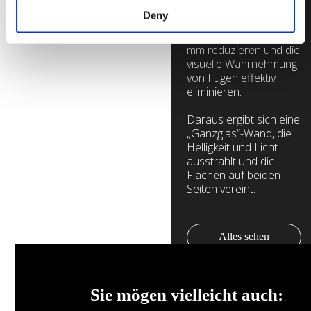
mm Außenkanten
Deny
namens Flügel, die den
Nahtbereich nur auf 2
mm reduzieren und die
visuelle Wahrnehmung
von Fugen effektiv
eliminieren.
Daraus ergibt sich eine
„Ganzglas“-Wand, die
Helligkeit und Licht
ausstrahlt und die
Flächen auf beiden
Seiten vereint.
Alles sehen
Galerie
durchsuchen
Sie mögen vielleicht auch: