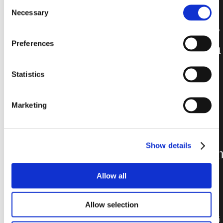
Consent
Pegasus—
Necessary
Selection
Linie Ideal für
Preferences
Anwendungen
im Innen- und
Statistics
Außenbereich
sowie für
Marketing
stilvolle und
kreative
Show details
architektonisc
Designs.
Allow all
Allow selection
Die Design Pegasus-
Linie bietet einzigartige 6