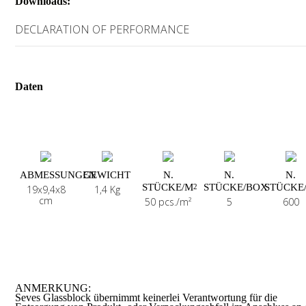
Downloads:
DECLARATION OF PERFORMANCE
Daten
ABMESSUNGEN
GEWICHT
N.
N.
N.
STÜCKE/M
STÜCKE/BOX
STÜCKE
2
19x9,4x8
1,4 Kg
cm
50 pcs./m²
5
600
ANMERKUNG:
Seves Glassblock übernimmt keinerlei Verantwortung für die