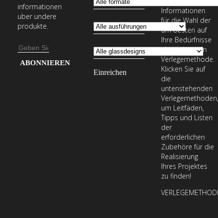
erforderlichen
informationen
Informationen
uber undere
für die Wahl der
produkte.
am besten auf
Ihre Bedürfnisse
E-
abgestimmten
Verlegemethode.
Mail-
Geben
Klicken Sie auf
Adresse
Sie
die
Ihre
untenstehenden
Verlegemethoden
E-
um Leitfäden,
Mail-
Tipps und Listen
Adresse
der
erforderlichen
ein,
Zubehöre für die
um
Realisierung
unseren
Ihres Projektes
zu finden!
Newsletter
zu
VERLEGEMETHOD
abonnieren