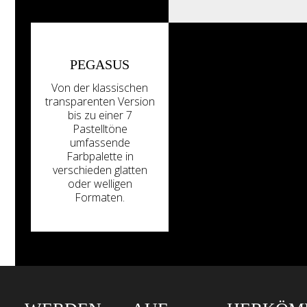
PEGASUS
Von der klassischen
transparenten Version
bis zu einer 7
Pastelltöne
umfassende
Farbpalette in
verschieden glatten
oder welligen
Formaten.