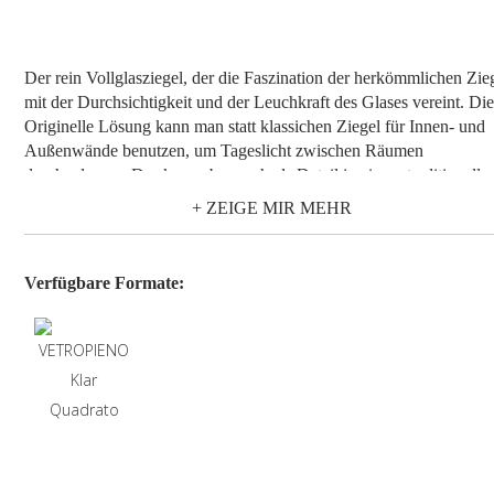
Der rein Vollglasziegel, der die Faszination der herkömmlichen Zie
mit der Durchsichtigkeit und der Leuchkraft des Glases vereint. Di
Originelle Lösung kann man statt klassichen Ziegel für Innen- und
Außenwände benutzen, um Tageslicht zwischen Räumen
durchzulassen. Das kann aber auch als Detail in einem traditionelle
Wand eingefügt, um Stil, Farbe und Persönlichkeit auszudrucken.
+ ZEIGE MIR MEHR
Durch sein Standardmaß und die vielseitig einsetzbare Form lässt s
der Ziegel Vetropieno sowohl waagrecht wie auch senkrecht verleg
um so die gewünschte Wirkung zu erzielen: fließende Flächen,
Verfügbare Formate:
traditionelle Designs, zarte Rahmen, oder auch farbige Lichtreflexe
Im Vergleich zum klassischen Glasbaustein ist Vetropieno in der H
und Breite kleiner. Man kann damit dünnere Strukturen aufbauen, 
den Raum der Zimmer zu optmieren und Innenräume zu verbreitern
Vetropieno ist, neben Klar, in zwei Farben erhältlich: siena und blau