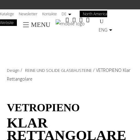
Salta
al
Kataloge
Newsletter
Kontakte
DE
North America
contenuto
Website
MENU
principale
ENG
/
/
VETROPIENO Klar
Design
REINE UND SOLIDE GLASBAUSTEINE
Rettangolare
VETROPIENO
KLAR
RETTANGOLARE