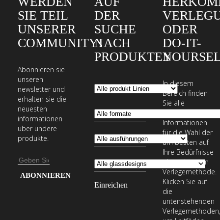
WERDEN
AUF
HERKÖM
SIE TEIL
DER
VERLEG
UNSERER
SUCHE
ODER
COMMUNITY!
NACH
DO-IT-
PRODUKTEN
YOURSEL
Abonnieren sie
unseren
In diesem
newsletter und
Bereich finden
erhalten sie die
Sie alle
neuesten
erforderlichen
informationen
Informationen
uber undere
für die Wahl der
produkte.
am besten auf
Ihre Bedürfnisse
E-
abgestimmten
Verlegemethode.
Mail-
Geben
Klicken Sie auf
Adresse
Sie
die
Ihre
untenstehenden
Verlegemethoden
E-