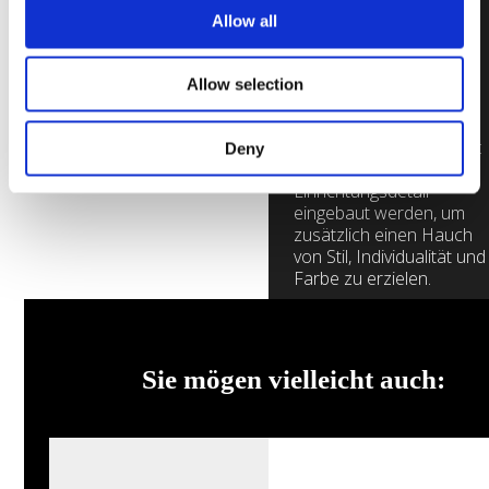
Innen- und Trennwände
Allow all
mit starker Wirkung zu
schaffen, die das
Durchdringen des
Allow selection
Tageslichtes in die
Zimmer begünstigen,
oder sie kann als Akzent
Deny
oder ein
Einrichtungsdetail
eingebaut werden, um
zusätzlich einen Hauch
von Stil, Individualität und
Farbe zu erzielen.
Alles sehen
Sie mögen vielleicht auch:
Galerie
durchsuchen