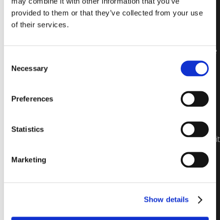
may combine it with other information that you’ve
provided to them or that they’ve collected from your use
of their services.
Reiner Vollglasziegel
bietet
Designmöglichkeiten, die
Consent
nur durch die Phantasie
Necessary
und Vision eines
Selection
Architekten begrenzt
sind.
Preferences
Der zu 100% kompakte
Glasziegel, der die
Faszination der
Statistics
herkömmlichen Ziegel mit
der Durchsichtigkeit und
der Leuchtkraft des
Marketing
Glases vereint.
Diese originelle Lösung
kann anstelle von
Show details
klassischen Ziegeln
verwendet werden, um