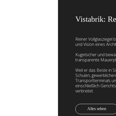
Vistabrik: Re
Reiner Vollglasziegel 
und Vision eines Archi
Kugelsicher und bewähr
transparente Mauerpl
Weil er das Beste in Si
Schulen, gewerblichen
Transportterminals u
einschließlich Gerich
verbreitet.
Alles sehen