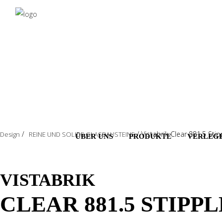
Salta
al
contenuto
principale
/
/
Vistabrik Clear 881.5 Sti
Design
REINE UND SOLIDE GLASBAUSTEINE
ÜBER UNS
PRODUKTE
VERLEG
VISTABRIK
CLEAR 881.5 STIPP