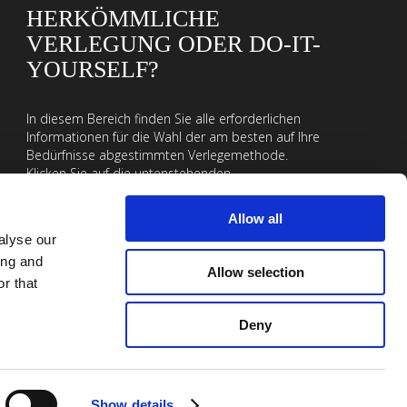
HERKÖMMLICHE
VERLEGUNG ODER DO-IT-
YOURSELF?
In diesem Bereich finden Sie alle erforderlichen
Informationen für die Wahl der am besten auf Ihre
Bedürfnisse abgestimmten Verlegemethode.
Klicken Sie auf die untenstehenden
Verlegemethoden, um Leitfäden, Tipps und Listen
der erforderlichen Zubehöre für die Realisierung
Allow all
Ihres Projektes zu finden!
alyse our
VERLEGEMETHODEN
ing and
Allow selection
r that
Deny
Kontakte
Show details