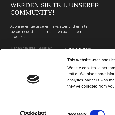
WERDEN SIE TEIL UNSERER
COMMUNITY!
Abonnieren sie unseren newsletter und erhalten
sie die neuesten informationen uber undere
produkte.
E-
Mail-
Geben
This website uses cookie
Adresse
Sie
We use cookies to personal
Ihre
traffic. We also share info
E-
analytics partners who may
Mail-
they’ve collected from your
Adresse
ein,
um
unseren
Consent
SEVES GLASS BLOCK S.R.O., BÍLINSKÁ 782/42 - 419 01 DUCHCOV - CZECH R
Necessary
VAT CZ21234736