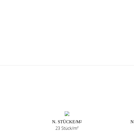
N. STÜCKE/M
N
2
23 Stück/m²