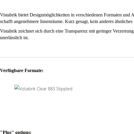
Vistabrik bietet Designmöglichkeiten in verschiedenen Formaten und Aus
schafft angenehmere Innenräume. Kurz gesagt, kein anderes ähnliches 
Vistabrik zeichnet sich durch eine Transparenz mit geringer Verzerrun
unerlässlich ist.
Mit minimal Wartungs- und Ersatzkosten hat Vistabrik auch eine hohe S
Verfügbare Formate:
"Plus" options: