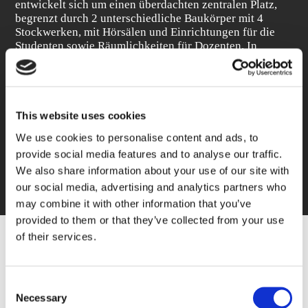
entwickelt sich um einen überdachten zentralen Platz,
begrenzt durch 2 unterschiedliche Baukörper mit 4
Stockwerken, mit Hörsälen und Einrichtungen für die
Studenten sowie Räumlichkeiten für Dozenten. In
diesem Projekt wurden die spezifische Schalldämmungs-
und die gesetzlich vorgeschriebene
Brandschutzanforderungen erfüllt. Gleichzeitig wurde
der gewünschte ästhetische Effekt aus Helligkeit,
Transparenz und Leichtigkeit erfüllt.
This website uses cookies
We use cookies to personalise content and ads, to
provide social media features and to analyse our traffic.
We also share information about your use of our site with
our social media, advertising and analytics partners who
may combine it with other information that you’ve
provided to them or that they’ve collected from your use
of their services.
ERFAHREN SIE MEHR ÜBER ANDERE
HIGHTECH EIGENSCHAFTEN:
Consent
Necessary
Selection