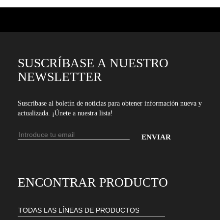
SUSCRÍBASE A NUESTRO
NEWSLETTER
Suscríbase al boletín de noticias para obtener información nueva y
actualizada. ¡Únete a nuestra lista!
Dirección
de
Introduce
email
tu
dirección
ENCONTRAR PRODUCTO
de
email
para