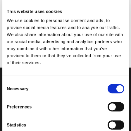
This website uses cookies
We use cookies to personalise content and ads, to
provide social media features and to analyse our traffic.
We also share information about your use of our site with
our social media, advertising and analytics partners who
may combine it with other information that you’ve
provided to them or that they’ve collected from your use
of their services.
Consent
Necessary
Selection
Beauty and flexibility for
Preferences
projects in which character,
warmth, and originality are the
Statistics