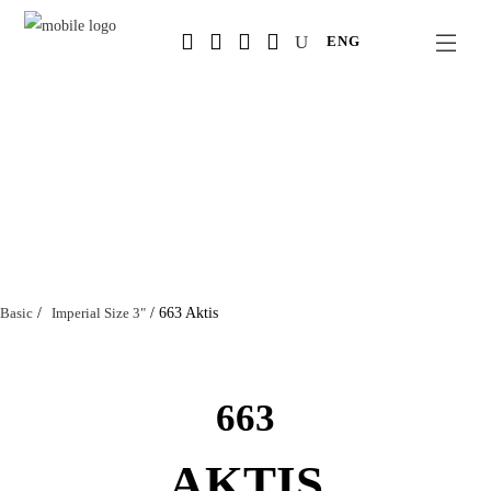
Salta
ENG
al
contenuto
principale
Basic
/
Imperial Size 3"
/
663 Aktis
663
AKTIS