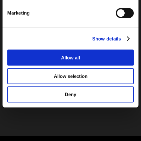
main attractions.
Marketing
Bloque de vidrio diseñado para estructuras verticales en una
gran gama de formatos y espesores para que los arquitectos
cuenten con flexibilidad y versatilidad mayores en las
Show details
composiciones de paredes.
Llenos de personalidad, los bloques de vidrio Basic Imperial
Allow all
son perfectos para proyectos especiales en los que el carácter, la
calidez y la originalidad son los principales atractivos.
Allow selection
Deny
Contactos
Ver Todos