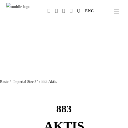
Salta
ENG
al
contenuto
principale
Basic
/
Imperial Size 3"
/
883 Aktis
883
AKTIS