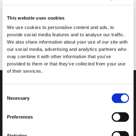
This website uses cookies
We use cookies to personalise content and ads, to
provide social media features and to analyse our traffic.
We also share information about your use of our site with
our social media, advertising and analytics partners who
may combine it with other information that you’ve
provided to them or that they’ve collected from your use
of their services.
Consent
Necessary
Selection
Beauty and flexibility for
projects in which character,
Preferences
warmth, and originality are the
Statistics