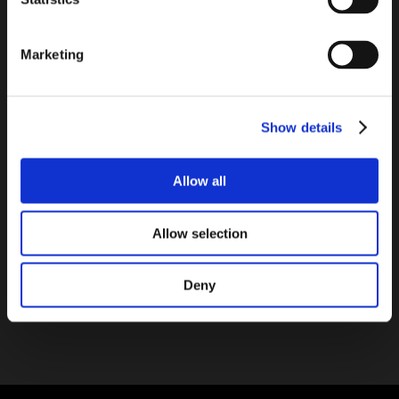
main attractions.
Marketing
Bloque de vidrio diseñado para estructuras verticales en una
gran gama de formatos y espesores para que los arquitectos
cuenten con flexibilidad y versatilidad mayores en las
composiciones de paredes.
Show details
Llenos de personalidad, los bloques de vidrio Basic Imperial
son perfectos para proyectos especiales en los que el carácter, la
Allow all
calidez y la originalidad son los principales atractivos.
Allow selection
Contactos
Ver Todos
Deny