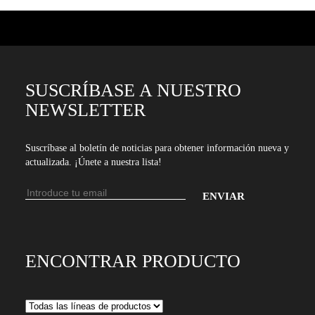
SUSCRÍBASE A NUESTRO
NEWSLETTER
Suscríbase al boletín de noticias para obtener información nueva y
actualizada. ¡Únete a nuestra lista!
Dirección
de
Introduce
email
tu
dirección
ENCONTRAR PRODUCTO
de
email
para