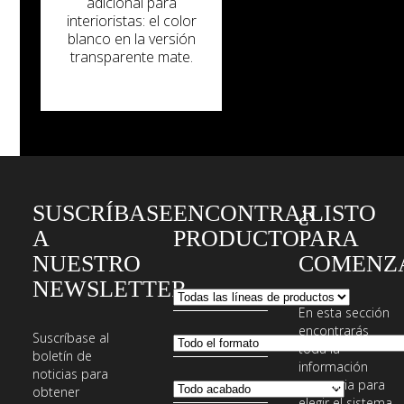
adicional para
interioristas: el color
blanco en la versión
transparente mate.
SUSCRÍBASE
ENCONTRAR
¿LISTO
A
PRODUCTO
PARA
NUESTRO
COMENZ
NEWSLETTER
En esta sección
encontrarás
Suscríbase al
toda la
boletín de
información
noticias para
necesaria para
obtener
elegir el sistema