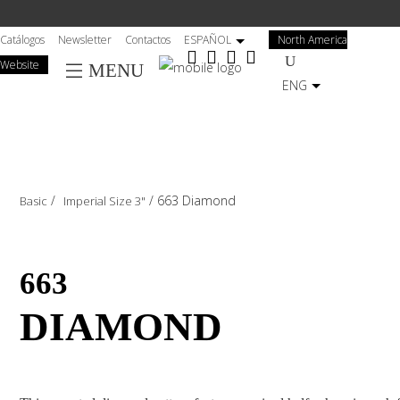
Salta
al
Catálogos
Newsletter
Contactos
ESPAÑOL
North America
contenuto
Website
MENU
principale
ENG
/
/
663 Diamond
Basic
Imperial Size 3"
663
DIAMOND