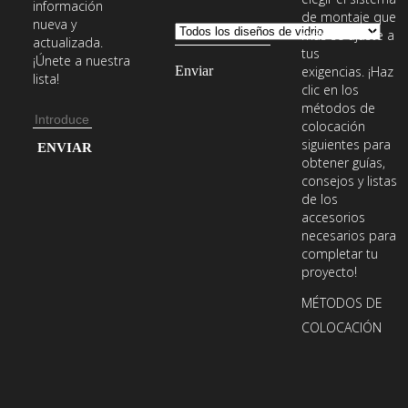
información
de montaje que
nueva y
más se ajuste a
actualizada.
tus
¡Únete a nuestra
exigencias. ¡Haz
lista!
clic en los
métodos de
Dirección
colocación
de
Introduce
siguientes para
obtener guías,
email
tu
consejos y listas
dirección
de los
de
accesorios
necesarios para
email
completar tu
para
proyecto!
suscribirte
MÉTODOS DE
a
COLOCACIÓN
nuestro
boletín