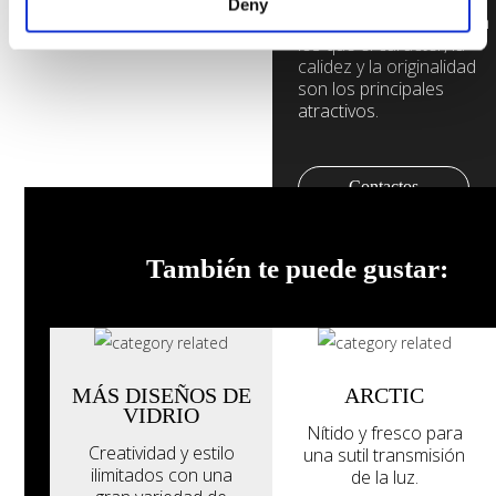
perfectos para
Deny
proyectos especiales en
los que el carácter, la
calidez y la originalidad
son los principales
atractivos.
Contactos
Ver Todos
También te puede gustar:
MÁS DISEÑOS DE
ARCTIC
VIDRIO
Nítido y fresco para
Creatividad y estilo
una sutil transmisión
ilimitados con una
de la luz.