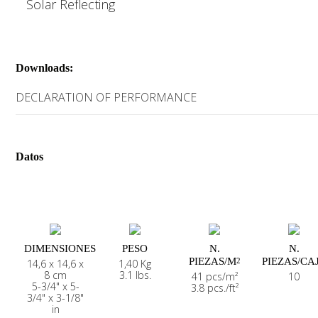
Solar Reflecting
Downloads:
DECLARATION OF PERFORMANCE
Datos
DIMENSIONES
PESO
N.
N.
PIEZAS/M
PIEZAS/CA
2
14,6 x 14,6 x
1,40 Kg
8 cm
3.1 lbs.
41 pcs/m²
10
5-3/4" x 5-
3.8 pcs./ft²
3/4" x 3-1/8"
in