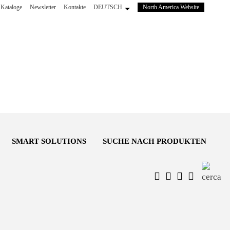
(wird
Kataloge
Newsletter
Kontakte
DEUTSCH
North America Website
in
einem
neuen
Tab
geöffnet)
SMART SOLUTIONS
SUCHE NACH PRODUKTEN