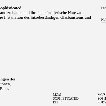
ophisticated.
Pro
nd zu bauen und ihr eine künstlerische Note zu
ie Installation des hitzebeständigen Glasbausteins und
M
WEITERLESEN
ungen des
btönen,
Blau.
MG/S
MG/S
SOPHISTICATED
SOPH
BLUE
RUB