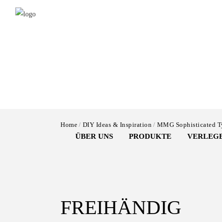
Salta
al
contenuto
principale
Home
DIY Ideas & Inspiration
MMG Sophisticated T
ÜBER UNS
PRODUKTE
VERLEG
FREIHÄNDIG