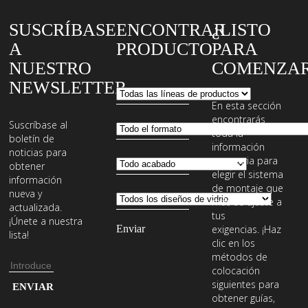
SUSCRÍBASE
ENCONTRAR
¿LISTO
A
PRODUCTO
PARA
NUESTRO
COMENZA
NEWSLETTER
En esta sección
encontrarás
Suscríbase al
toda la
boletín de
información
noticias para
necesaria para
obtener
elegir el sistema
información
de montaje que
nueva y
más se ajuste a
actualizada.
tus
¡Únete a nuestra
exigencias. ¡Haz
lista!
clic en los
métodos de
Dirección
colocación
de
Introduce
siguientes para
obtener guías,
email
tu