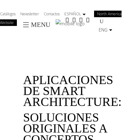
Salta
al
Catálogos
Newsletter
Contactos
ESPAÑOL
North America
contenuto
Website
MENU
principale
ENG
APLICACIONES
DE SMART
ARCHITECTURE:
SOLUCIONES
ORIGINALES A
CONCEPTOS