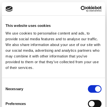
DORMITORIO
/
DORMITORIO
PAREDES DIVISORIAS
/
DORMITORIO
PAREDES DIVISORIAS
This website uses cookies
We use cookies to personalise content and ads, to
/
DORMITORIO
PAREDES DIVISORIAS
provide social media features and to analyse our traffic.
We also share information about your use of our site with
COCINA
our social media, advertising and analytics partners who
may combine it with other information that you’ve
COCINA
provided to them or that they’ve collected from your use
of their services.
COCINA
COCINA
Consent
Necessary
Selection
COCINA
Preferences
COCINA